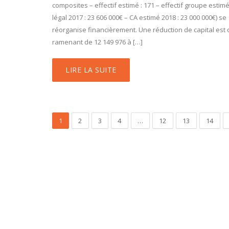
composites – effectif estimé : 171 – effectif groupe estimé
légal 2017 : 23 606 000€ – CA estimé 2018 : 23 000 000€) se
réorganise financièrement. Une réduction de capital est 
ramenant de 12 149 976 à […]
LIRE LA SUITE
1
2
3
4
…
12
13
14