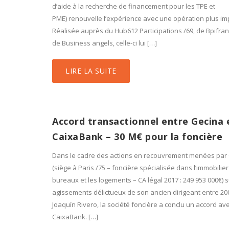
d’aide à la recherche de financement pour les TPE et
PME) renouvelle l’expérience avec une opération plus im
Réalisée auprès du Hub612 Participations /69, de Bpifran
de Business angels, celle-ci lui […]
LIRE LA SUITE
Accord transactionnel entre Gecina 
CaixaBank – 30 M€ pour la foncière
Dans le cadre des actions en recouvrement menées par
(siège à Paris /75 – foncière spécialisée dans l’immobilie
bureaux et les logements – CA légal 2017 : 249 953 000€) 
agissements délictueux de son ancien dirigeant entre 20
Joaquín Rivero, la société foncière a conclu un accord av
CaixaBank. […]