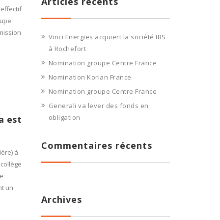
Articles récents
effectif
oupe
émission
Vinci Energies acquiert la société IBS
à Rochefort
Nomination groupe Centre France
Nomination Korian France
Nomination groupe Centre France
Generali va lever des fonds en
obligation
a est
Commentaires récents
ère) à
 collège
de
nt un
Archives