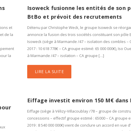
ns
Isoweck fusionne les entités de son p
BtBo et prévoit des recrutements
ions et
Détenu par Christophe Weck, le groupe Isoweck se réorgani
et de la
annonce la fusion des trois sociétés constituant son pôle 
Isoweck (siège à Marmande /47 – isolation des combles – C
oppement
2017 : 10 618 778€ – CA groupe estimé: 65 000 000€), Iso Oue
pour la
à Marmande /47 – isolation – CA groupe […]
LIRE LA SUITE
Eiffage investit environ 150 M€ dans
pour
Eiffage (siège à Vélizy-Villacoublay /78 – groupe de constru
concessions – effectif groupe estimé : 65000 – CA groupe 
2019 : 8 540 000 000€) vient de conclure un accord en vue d
aux