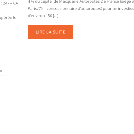
4 % du capital de Macquarie Autoroutes De France (siège 
 : 247 – CA
Paris/75 – concessionnaire d’autoroutes) pour un investi
d’environ 150 […]
opérée le
LIRE LA SUITE
»