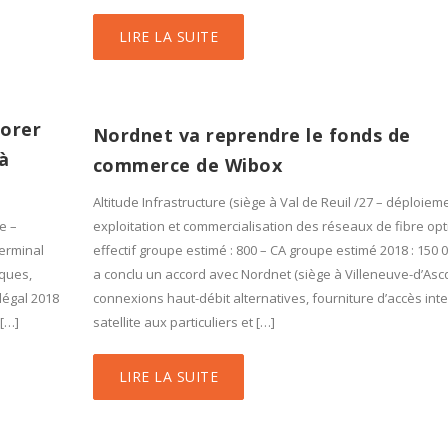
LIRE LA SUITE
borer
Nordnet va reprendre le fonds de
à
commerce de Wibox
Altitude Infrastructure (siège à Val de Reuil /27 – déploiem
e –
exploitation et commercialisation des réseaux de fibre opt
Terminal
effectif groupe estimé : 800 – CA groupe estimé 2018 : 150 
iques,
a conclu un accord avec Nordnet (siège à Villeneuve-d’Ascq
légal 2018
connexions haut-débit alternatives, fourniture d’accès int
 […]
satellite aux particuliers et […]
LIRE LA SUITE