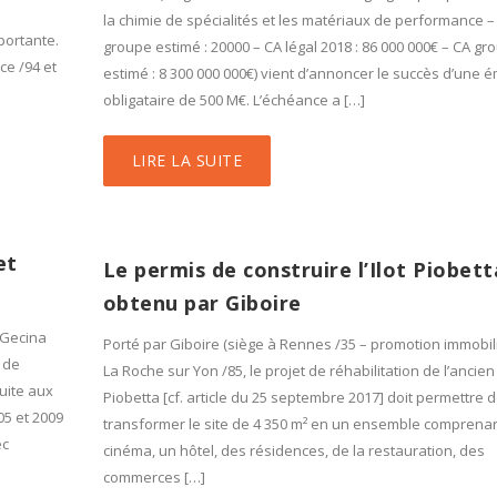
la chimie de spécialités et les matériaux de performance – 
portante.
groupe estimé : 20000 – CA légal 2018 : 86 000 000€ – CA gr
ce /94 et
estimé : 8 300 000 000€) vient d’annoncer le succès d’une 
obligataire de 500 M€. L’échéance a […]
LIRE LA SUITE
et
Le permis de construire l’Ilot Piobett
obtenu par Giboire
 Gecina
Porté par Giboire (siège à Rennes /35 – promotion immobili
r de
La Roche sur Yon /85, le projet de réhabilitation de l’ancien
suite aux
Piobetta [cf. article du 25 septembre 2017] doit permettre 
05 et 2009
transformer le site de 4 350 m² en un ensemble comprena
ec
cinéma, un hôtel, des résidences, de la restauration, des
commerces […]