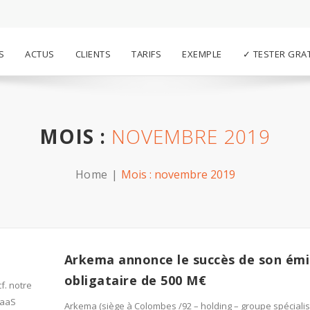
S
ACTUS
CLIENTS
TARIFS
EXEMPLE
✓ TESTER GRA
MOIS :
NOVEMBRE 2019
Home
Mois :
novembre 2019
Arkema annonce le succès de son émi
obligataire de 500 M€
f. notre
SaaS
Arkema (siège à Colombes /92 – holding – groupe spéciali