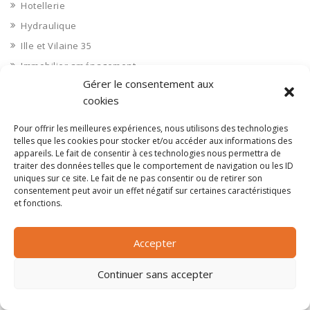
Hotellerie
Hydraulique
Ille et Vilaine 35
Immobilier aménagement
Gérer le consentement aux
Immobilier aménageurs
cookies
Immobilier commerces
Immobilier de bureaux
Pour offrir les meilleures expériences, nous utilisons des technologies
telles que les cookies pour stocker et/ou accéder aux informations des
Immobilier industriel
appareils. Le fait de consentir à ces technologies nous permettra de
traiter des données telles que le comportement de navigation ou les ID
Immobilier logements
uniques sur ce site. Le fait de ne pas consentir ou de retirer son
Impression 3D
consentement peut avoir un effet négatif sur certaines caractéristiques
et fonctions.
Imprimerie
Indre 36
Accepter
Indre et Loire 37
Industrie agroalimentaire
Continuer sans accepter
Industrie chimique
Industrie divers