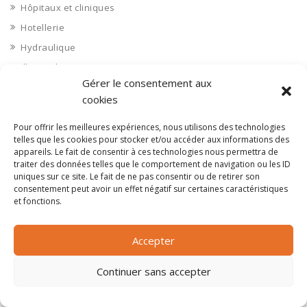
Hôpitaux et cliniques
Hotellerie
Hydraulique
Ille et Vilaine 35
Gérer le consentement aux
Immobilier aménagement
cookies
Immobilier aménageurs
Immobilier commerces
Pour offrir les meilleures expériences, nous utilisons des technologies
telles que les cookies pour stocker et/ou accéder aux informations des
Immobilier de bureaux
appareils. Le fait de consentir à ces technologies nous permettra de
traiter des données telles que le comportement de navigation ou les ID
Immobilier industriel
uniques sur ce site. Le fait de ne pas consentir ou de retirer son
Immobilier logements
consentement peut avoir un effet négatif sur certaines caractéristiques
et fonctions.
Impression 3D
Imprimerie
Accepter
Indre 36
Indre et Loire 37
Continuer sans accepter
Industrie agroalimentaire
Industrie chimique