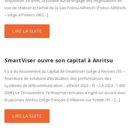
acquisition. En effet, la société aurait engagé des négociations en
vue de réaliser le rachat de la Sas Poitou-Adhesifs (Poitoo Adhésifs
– siège à Poitiers /86 […]
LIRE LA SUITE
SmartViser ouvre son capital à Anritsu
Il y a du mouvement au capital de Smartviser (siège à Rennes /35 –
fourniture de solutions d’évaluation des performances des
systèmes de télécommunication – effectif 2023 : 15 – CA 2023 : 1 400
000€). Le 28 novembre, l’entreprise rennaise a signé un accord avec
le japonais Anritsu (siège français à Villebon-sur-Yvette /91 – […]
LIRE LA SUITE