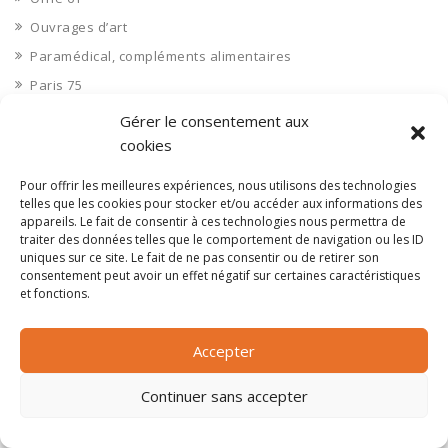
Ouvrages d’art
Paramédical, compléments alimentaires
Paris 75
Pas de Calais 62
Gérer le consentement aux
Pêche
cookies
Petite distribution
Pour offrir les meilleures expériences, nous utilisons des technologies
Pétrole
telles que les cookies pour stocker et/ou accéder aux informations des
appareils. Le fait de consentir à ces technologies nous permettra de
Pharmaceutique, médicaments
traiter des données telles que le comportement de navigation ou les ID
uniques sur ce site. Le fait de ne pas consentir ou de retirer son
Pharmacie et vente d'articles médicaux
consentement peut avoir un effet négatif sur certaines caractéristiques
Photos
et fonctions.
Piscine
Polynésie Française 987
Accepter
Ponts
Continuer sans accepter
Port
Ports