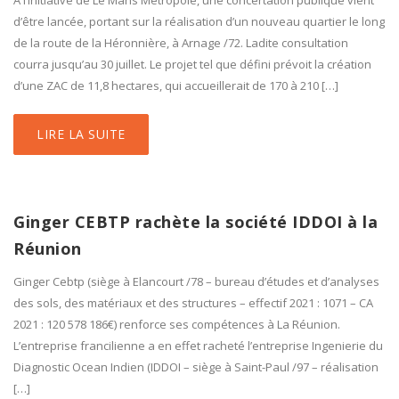
À l’initiative de Le Mans Métropole, une concertation publique vient
d’être lancée, portant sur la réalisation d’un nouveau quartier le long
de la route de la Héronnière, à Arnage /72. Ladite consultation
courra jusqu’au 30 juillet. Le projet tel que défini prévoit la création
d’une ZAC de 11,8 hectares, qui accueillerait de 170 à 210 […]
LIRE LA SUITE
Ginger CEBTP rachète la société IDDOI à la
Réunion
Ginger Cebtp (siège à Elancourt /78 – bureau d’études et d’analyses
des sols, des matériaux et des structures – effectif 2021 : 1071 – CA
2021 : 120 578 186€) renforce ses compétences à La Réunion.
L’entreprise francilienne a en effet racheté l’entreprise Ingenierie du
Diagnostic Ocean Indien (IDDOI – siège à Saint-Paul /97 – réalisation
[…]