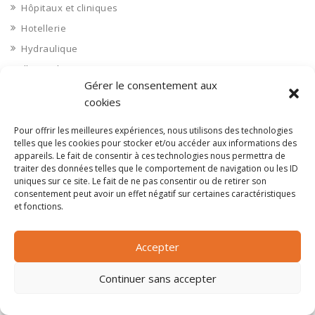
Hôpitaux et cliniques
Hotellerie
Hydraulique
Ille et Vilaine 35
Gérer le consentement aux
Immobilier aménagement
cookies
Immobilier aménageurs
Immobilier commerces
Pour offrir les meilleures expériences, nous utilisons des technologies
telles que les cookies pour stocker et/ou accéder aux informations des
Immobilier de bureaux
appareils. Le fait de consentir à ces technologies nous permettra de
traiter des données telles que le comportement de navigation ou les ID
Immobilier industriel
uniques sur ce site. Le fait de ne pas consentir ou de retirer son
Immobilier logements
consentement peut avoir un effet négatif sur certaines caractéristiques
et fonctions.
Impression 3D
Imprimerie
Accepter
Indre 36
Indre et Loire 37
Continuer sans accepter
Industrie agroalimentaire
Industrie chimique