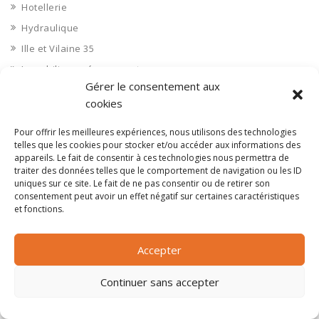
Hotellerie
Hydraulique
Ille et Vilaine 35
Immobilier aménagement
Gérer le consentement aux
Immobilier aménageurs
cookies
Immobilier commerces
Immobilier de bureaux
Pour offrir les meilleures expériences, nous utilisons des technologies
telles que les cookies pour stocker et/ou accéder aux informations des
Immobilier industriel
appareils. Le fait de consentir à ces technologies nous permettra de
traiter des données telles que le comportement de navigation ou les ID
Immobilier logements
uniques sur ce site. Le fait de ne pas consentir ou de retirer son
Impression 3D
consentement peut avoir un effet négatif sur certaines caractéristiques
et fonctions.
Imprimerie
Indre 36
Accepter
Indre et Loire 37
Industrie agroalimentaire
Continuer sans accepter
Industrie chimique
Industrie divers