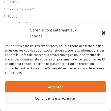
Paris 75
Pas de Calais 62
Pêche
Petite distribution
Gérer le consentement aux
Pétrole
cookies
Pharmaceutique, médicaments
Pharmacie et vente d'articles médicaux
Pour offrir les meilleures expériences, nous utilisons des technologies
telles que les cookies pour stocker et/ou accéder aux informations des
Photos
appareils. Le fait de consentir à ces technologies nous permettra de
traiter des données telles que le comportement de navigation ou les ID
Piscine
uniques sur ce site. Le fait de ne pas consentir ou de retirer son
Polynésie Française 987
consentement peut avoir un effet négatif sur certaines caractéristiques
et fonctions.
Ponts
Port
Accepter
Ports
Professionnels de la santé
Continuer sans accepter
Professionnels de santé
Publicite