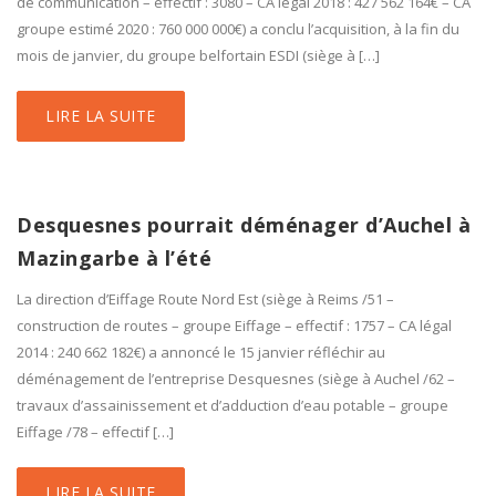
de communication – effectif : 3080 – CA légal 2018 : 427 562 164€ – CA
groupe estimé 2020 : 760 000 000€) a conclu l’acquisition, à la fin du
mois de janvier, du groupe belfortain ESDI (siège à […]
LIRE LA SUITE
Desquesnes pourrait déménager d’Auchel à
Mazingarbe à l’été
La direction d’Eiffage Route Nord Est (siège à Reims /51 –
construction de routes – groupe Eiffage – effectif : 1757 – CA légal
2014 : 240 662 182€) a annoncé le 15 janvier réfléchir au
déménagement de l’entreprise Desquesnes (siège à Auchel /62 –
travaux d’assainissement et d’adduction d’eau potable – groupe
Eiffage /78 – effectif […]
LIRE LA SUITE