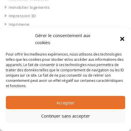
Immobilier logements
Impression 3D
Imprimerie
Indre 36
Gérer le consentement aux
Indre et Loire 37
cookies
Industrie agroalimentaire
Pour offrir les meilleures expériences, nous utilisons des technologies
Industrie chimique
telles que les cookies pour stocker et/ou accéder aux informations des
appareils. Le fait de consentir à ces technologies nous permettra de
Industrie divers
traiter des données telles que le comportement de navigation ou les ID
INDUSTRIE DIVERS : Autres industries
uniques sur ce site. Le fait de ne pas consentir ou de retirer son
consentement peut avoir un effet négatif sur certaines caractéristiques
Industrie diverse
et fonctions.
Industrie du bois
Industrie du verre
Accepter
Industrie papier et carton
Continuer sans accepter
Industrie pharmaceutique
Ingénierie et bureau d'étude