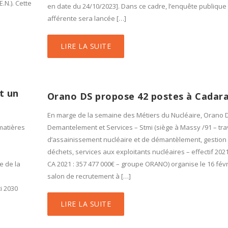
.N.). Cette
en date du 24/10/2023]. Dans ce cadre, l’enquête publique
afférente sera lancée […]
LIRE LA SUITE
t un
Orano DS propose 42 postes à Cadar
En marge de la semaine des Métiers du Nucléaire, Orano 
 matières
Demantelement et Services – Stmi (siège à Massy /91 – tr
d’assainissement nucléaire et de démantèlement, gestion
déchets, services aux exploitants nucléaires – effectif 2021
e de la
CA 2021 : 357 477 000€ – groupe ORANO) organise le 16 févr
salon de recrutement à […]
i 2030
LIRE LA SUITE