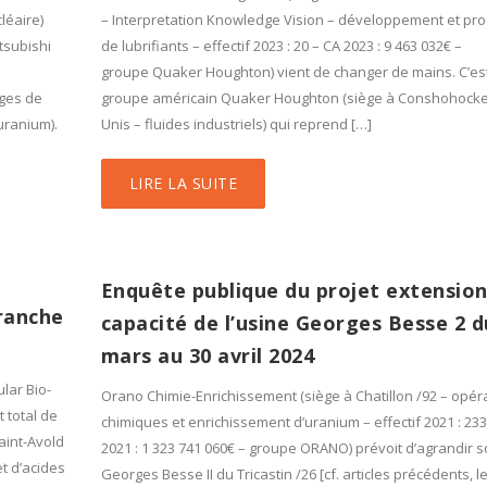
léaire)
– Interpretation Knowledge Vision – développement et pro
tsubishi
de lubrifiants – effectif 2023 : 20 – CA 2023 : 9 463 032€ –
groupe Quaker Houghton) vient de changer de mains. C’est
ages de
groupe américain Quaker Houghton (siège à Conshohocken
uranium).
Unis – fluides industriels) qui reprend […]
LIRE LA SUITE
Enquête publique du projet extension
ranche
capacité de l’usine Georges Besse 2 d
mars au 30 avril 2024
lar Bio-
Orano Chimie-Enrichissement (siège à Chatillon /92 – opér
 total de
chimiques et enrichissement d’uranium – effectif 2021 : 233
aint-Avold
2021 : 1 323 741 060€ – groupe ORANO) prévoit d’agrandir s
t d’acides
Georges Besse II du Tricastin /26 [cf. articles précédents, l