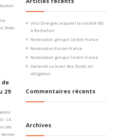
Articles récents
duction
 le
Vinci Energies acquiert la société IBS
, Etats-
à Rochefort
Nomination groupe Centre France
Nomination Korian France
Nomination groupe Centre France
Generali va lever des fonds en
obligation
 de
Commentaires récents
u 29
ations
4 – CA
Archives
on site
e dernier