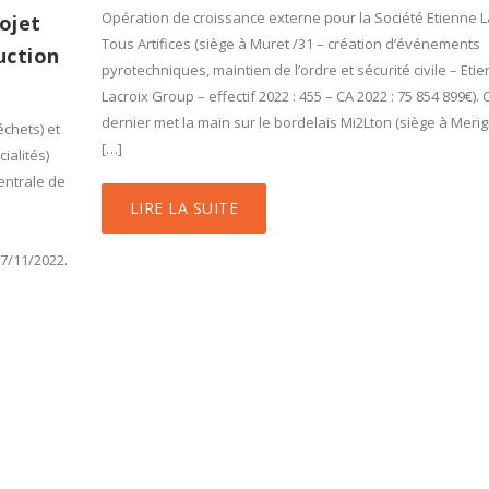
Opération de croissance externe pour la Société Etienne L
ojet
Tous Artifices (siège à Muret /31 – création d’événements
uction
pyrotechniques, maintien de l’ordre et sécurité civile – Eti
Lacroix Group – effectif 2022 : 455 – CA 2022 : 75 854 899€). 
dernier met la main sur le bordelais Mi2Lton (siège à Merig
échets) et
[…]
ialités)
entrale de
LIRE LA SUITE
7/11/2022.