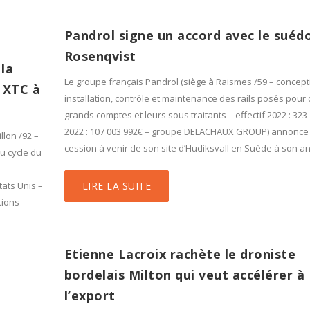
Pandrol signe un accord avec le suéd
Rosenqvist
la
Le groupe français Pandrol (siège à Raismes /59 – concept
c XTC à
installation, contrôle et maintenance des rails posés pour
grands comptes et leurs sous traitants – effectif 2022 : 323
2022 : 107 003 992€ – groupe DELACHAUX GROUP) annonce 
llon /92 –
cession à venir de son site d’Hudiksvall en Suède à son an
du cycle du
tats Unis –
LIRE LA SUITE
tions
Etienne Lacroix rachète le droniste
bordelais Milton qui veut accélérer à
l’export