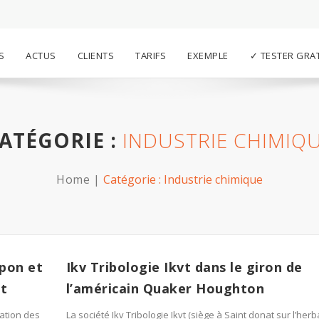
S
ACTUS
CLIENTS
TARIFS
EXEMPLE
✓ TESTER GRA
ATÉGORIE :
INDUSTRIE CHIMIQ
Home
Catégorie :
Industrie chimique
apon et
Ikv Tribologie Ikvt dans le giron de
at
l’américain Quaker Houghton
sation des
La société Ikv Tribologie Ikvt (siège à Saint donat sur l’her