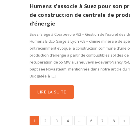
Humens s’associe à Suez pour son pr
de construction de centrale de prod
d’énergie
Suez (siège à Courbevoie /92 – Gestion de l’eau et des d
Humens Bidco (siège à Lyon /69 – chimie minérale de spéc
ont récemment évoqué la construction commune d’une c
production d’énergie à partir de combustibles solides de
récupération de 55 MW à Laneuveville-devant-Nancy /54,
baptisée Novasteam, mentionnée dans notre article du 1
Budgétée à […]
LIRE LA SUITE
1
2
3
4
…
6
7
8
»