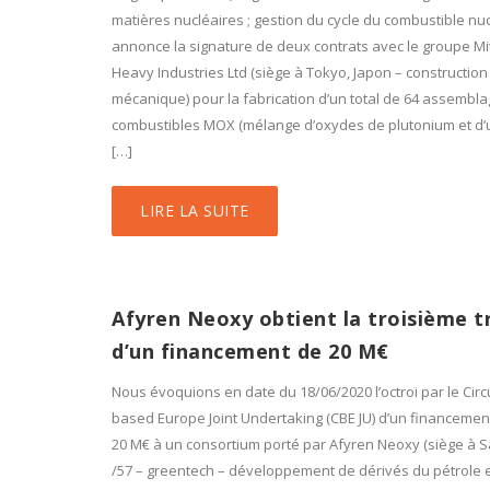
matières nucléaires ; gestion du cycle du combustible nuc
annonce la signature de deux contrats avec le groupe Mi
Heavy Industries Ltd (siège à Tokyo, Japon – construction
mécanique) pour la fabrication d’un total de 64 assembl
combustibles MOX (mélange d’oxydes de plutonium et d’
[…]
LIRE LA SUITE
Afyren Neoxy obtient la troisième t
d’un financement de 20 M€
Nous évoquions en date du 18/06/2020 l’octroi par le Circu
based Europe Joint Undertaking (CBE JU) d’un financement
20 M€ à un consortium porté par Afyren Neoxy (siège à S
/57 – greentech – développement de dérivés du pétrole e