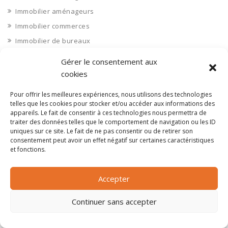
Immobilier aménageurs
Immobilier commerces
Immobilier de bureaux
Immobilier industriel
Gérer le consentement aux
Immobilier logements
cookies
Impression 3D
Pour offrir les meilleures expériences, nous utilisons des technologies
Imprimerie
telles que les cookies pour stocker et/ou accéder aux informations des
appareils. Le fait de consentir à ces technologies nous permettra de
Indre 36
traiter des données telles que le comportement de navigation ou les ID
Indre et Loire 37
uniques sur ce site. Le fait de ne pas consentir ou de retirer son
consentement peut avoir un effet négatif sur certaines caractéristiques
Industrie agroalimentaire
et fonctions.
Industrie chimique
Industrie divers
Accepter
INDUSTRIE DIVERS : Autres industries
Continuer sans accepter
Industrie diverse
Industrie du bois