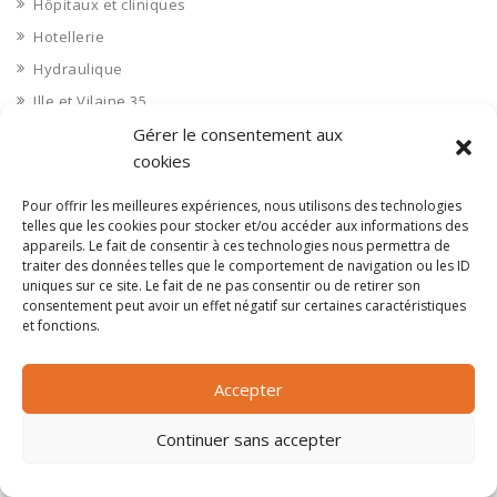
Hôpitaux et cliniques
Hotellerie
Hydraulique
Ille et Vilaine 35
Immobilier aménagement
Gérer le consentement aux
cookies
Immobilier aménageurs
Immobilier commerces
Pour offrir les meilleures expériences, nous utilisons des technologies
telles que les cookies pour stocker et/ou accéder aux informations des
Immobilier de bureaux
appareils. Le fait de consentir à ces technologies nous permettra de
Immobilier industriel
traiter des données telles que le comportement de navigation ou les ID
uniques sur ce site. Le fait de ne pas consentir ou de retirer son
Immobilier logements
consentement peut avoir un effet négatif sur certaines caractéristiques
et fonctions.
Impression 3D
Imprimerie
Accepter
Indre 36
Indre et Loire 37
Continuer sans accepter
Industrie agroalimentaire
Industrie chimique