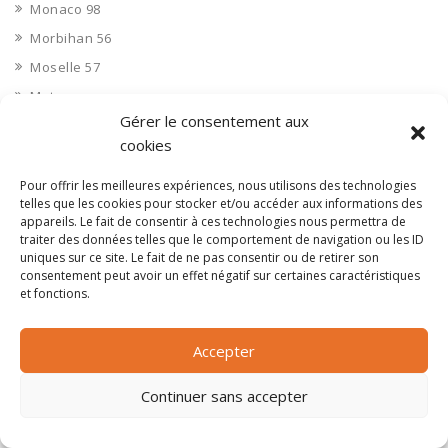
Monaco 98
Morbihan 56
Moselle 57
Moto
Gérer le consentement aux
Multimédia
cookies
musique
Nautisme
Pour offrir les meilleures expériences, nous utilisons des technologies
telles que les cookies pour stocker et/ou accéder aux informations des
Nettoyage industriel
appareils. Le fait de consentir à ces technologies nous permettra de
traiter des données telles que le comportement de navigation ou les ID
Nièvre 58
uniques sur ce site. Le fait de ne pas consentir ou de retirer son
Non classé
consentement peut avoir un effet négatif sur certaines caractéristiques
et fonctions.
Nord 59
Nucléaire
Accepter
Objets connectés
Objets en plastique
Continuer sans accepter
Oise 60
Opérateur télécom