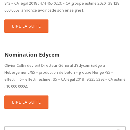
843 – CA légal 2018 : 474 465 022€ – CA groupe estimé 2020 : 38 128
000 000€) annonce avoir cédé son enseigne […]
LIRE LA SUITE
Nomination Edycem
Olivier Collin devient Directeur Général d’Edycem (siège à
Hébergement /85 – production de béton – groupe Herige /85 –
effectif : 6 – effectif estimé : 35 – CA légal 2018 : 9 225 539€ – CA estimé
: 10 000 000€).
LIRE LA SUITE