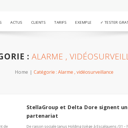
S
ACTUS
CLIENTS
TARIFS
EXEMPLE
✓ TESTER GRA
GORIE :
ALARME , VIDÉOSURVEI
Home
Catégorie :
Alarme , vidéosurveillance
StellaGroup et Delta Dore signent un
partenariat
nt de
De raison sociale Janus Holding (siège à Escalquens /31 – 