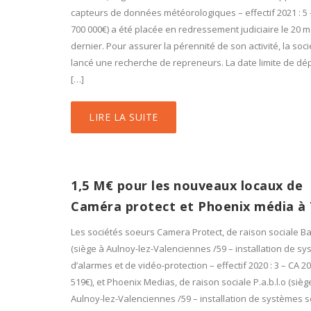
capteurs de données météorologiques – effectif 2021 : 5 
700 000€) a été placée en redressement judiciaire le 20 
dernier. Pour assurer la pérennité de son activité, la soci
lancé une recherche de repreneurs. La date limite de dé
[…]
LIRE LA SUITE
1,5 M€ pour les nouveaux locaux de
Caméra protect et Phoenix média à 
Les sociétés soeurs Camera Protect, de raison sociale B
(siège à Aulnoy-lez-Valenciennes /59 – installation de s
d’alarmes et de vidéo-protection – effectif 2020 : 3 – CA 20
519€), et Phoenix Medias, de raison sociale P.a.b.l.o (sièg
Aulnoy-lez-Valenciennes /59 – installation de systèmes s