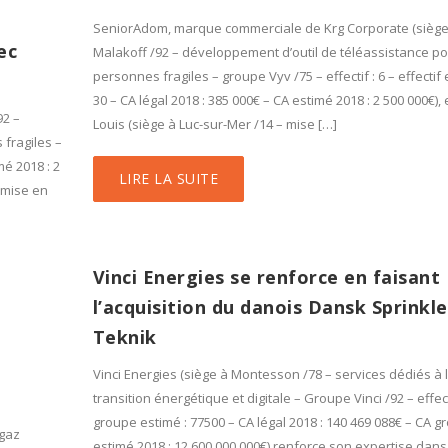
SeniorAdom, marque commerciale de Krg Corporate (siège
ec
Malakoff /92 – développement d’outil de téléassistance p
personnes fragiles – groupe Vyv /75 – effectif : 6 – effectif 
30 – CA légal 2018 : 385 000€ – CA estimé 2018 : 2 500 000€), e
92 –
Louis (siège à Luc-sur-Mer /14 – mise […]
fragiles –
mé 2018 : 2
LIRE LA SUITE
 mise en
Vinci Energies se renforce en faisant
l’acquisition du danois Dansk Sprinkle
Teknik
Vinci Energies (siège à Montesson /78 – services dédiés à 
transition énergétique et digitale – Groupe Vinci /92 – effec
groupe estimé : 77500 – CA légal 2018 : 140 469 088€ – CA g
 gaz
estimé 2018 : 12 600 000 000€) renforce son expertise dans