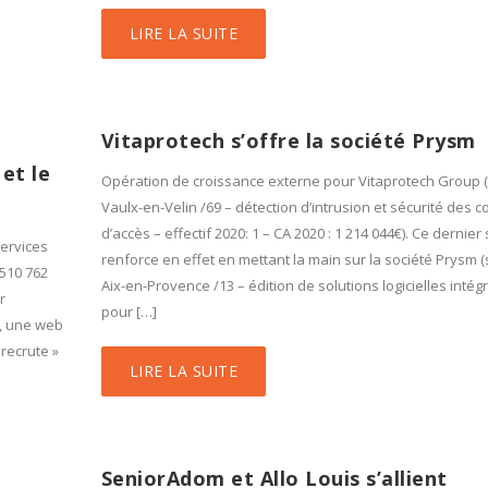
LIRE LA SUITE
Vitaprotech s’offre la société Prysm
et le
Opération de croissance externe pour Vitaprotech Group (
Vaulx-en-Velin /69 – détection d’intrusion et sécurité des c
d’accès – effectif 2020: 1 – CA 2020 : 1 214 044€). Ce dernier
services
renforce en effet en mettant la main sur la société Prysm (
 510 762
Aix-en-Provence /13 – édition de solutions logicielles intég
r
pour […]
e, une web
 recrute »
LIRE LA SUITE
SeniorAdom et Allo Louis s’allient