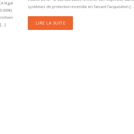
CA légal
systèmes de protection incendie en faisant l’acquisition […
0 000€)
trichien
LIRE LA SUITE
 […]