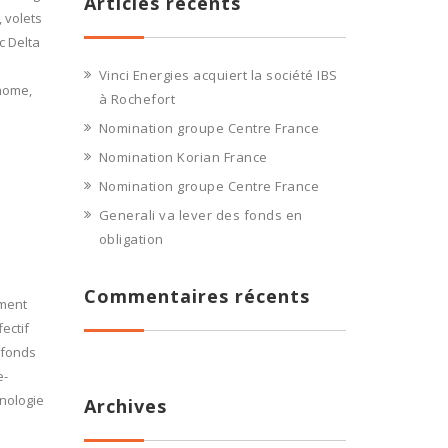
Articles récents
, volets
c Delta
Vinci Energies acquiert la société IBS
 home,
à Rochefort
Nomination groupe Centre France
Nomination Korian France
Nomination groupe Centre France
Generali va lever des fonds en
obligation
Commentaires récents
ement
ectif
e fonds
e-
nologie
Archives