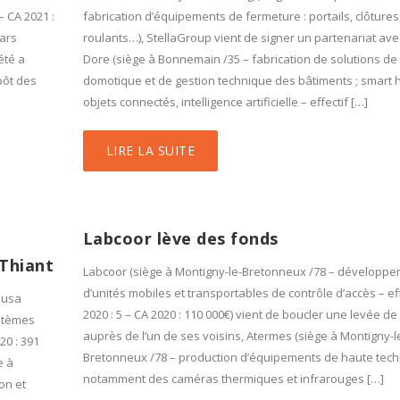
– CA 2021 :
fabrication d’équipements de fermeture : portails, clôtures
mars
roulants…), StellaGroup vient de signer un partenariat ave
été a
Dore (siège à Bonnemain /35 – fabrication de solutions de
pôt des
domotique et de gestion technique des bâtiments ; smart
objets connectés, intelligence artificielle – effectif […]
LIRE LA SUITE
Labcoor lève des fonds
Thiant
Labcoor (siège à Montigny-le-Bretonneux /78 – développ
d’unités mobiles et transportables de contrôle d’accès – eff
ausa
2020 : 5 – CA 2020 : 110 000€) vient de boucler une levée d
ystèmes
auprès de l’un de ses voisins, Atermes (siège à Montigny-l
20 : 391
Bretonneux /78 – production d’équipements de haute tech
e à
notamment des caméras thermiques et infrarouges […]
on et