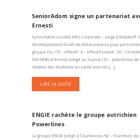
SeniorAdom signe un partenariat av
Ernesti
SeniorAdom (société KRG Corporate – siège à Malakoff /
développement d’outil de téléassistance pour personnes 
groupe Vyv /75 – effectif : 6 – effectif estimé : 30 – CA esti
500 000€) et Ernesti (siège au Tourne /33 – plateforme de
relation des étudiants en santé avec les […]
LIRE LA SUITE
ENGIE rachète le groupe autrichien
Powerlines
La groupe ENGIE (siège à Courbevoie /92 – fourniture de