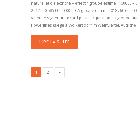
naturel et d’électricité – effectif groupe estimé : 160000 – 
2017 : 20 585 000 000€ – CA groupe estimé 2018 : 60 600 00
vient de signer un accord pour l’acquisition du groupe au
Powerlines (siège à Wolkersdorf im Weinviertel, Autriche
LIRE LA SUITE
1
2
»