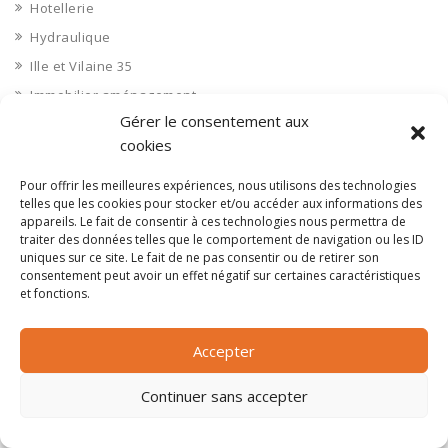
Hotellerie
Hydraulique
Ille et Vilaine 35
Immobilier aménagement
Gérer le consentement aux
Immobilier aménageurs
cookies
Immobilier commerces
Immobilier de bureaux
Pour offrir les meilleures expériences, nous utilisons des technologies
telles que les cookies pour stocker et/ou accéder aux informations des
Immobilier industriel
appareils. Le fait de consentir à ces technologies nous permettra de
traiter des données telles que le comportement de navigation ou les ID
Immobilier logements
uniques sur ce site. Le fait de ne pas consentir ou de retirer son
Impression 3D
consentement peut avoir un effet négatif sur certaines caractéristiques
et fonctions.
Imprimerie
Indre 36
Accepter
Indre et Loire 37
Industrie agroalimentaire
Continuer sans accepter
Industrie chimique
Industrie divers