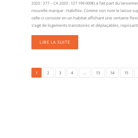
2020 : 377 – CA 2020 : 137 199 000€) a fait part du lanceme
nouvelle marque : Habiflex. Comme son nom le laisse su
celle-ci consiste en un habitat affichant une certaine flexibi
s’agit de logements transitoires et déplaçables, reposant
LIRE LA SUITE
1
2
3
4
…
13
14
15