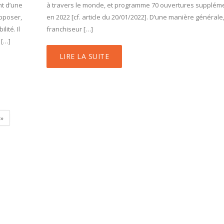
nt d’une
à travers le monde, et programme 70 ouvertures supplém
pposer,
en 2022 [cf. article du 20/01/2022]. D’une manière générale,
lité. Il
franchiseur […]
 […]
LIRE LA SUITE
»