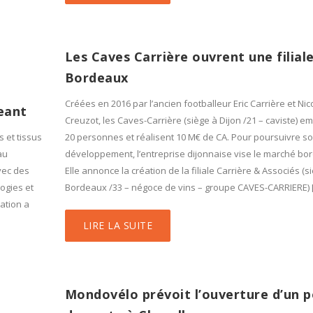
Les Caves Carrière ouvrent une filial
Bordeaux
Créées en 2016 par l’ancien footballeur Eric Carrière et Nic
eant
Creuzot, les Caves-Carrière (siège à Dijon /21 – caviste) e
s et tissus
20 personnes et réalisent 10 M€ de CA. Pour poursuivre s
au
développement, l’entreprise dijonnaise vise le marché bor
avec des
Elle annonce la création de la filiale Carrière & Associés (s
ogies et
Bordeaux /33 – négoce de vins – groupe CAVES-CARRIERE) 
ration a
LIRE LA SUITE
Mondovélo prévoit l’ouverture d’un p