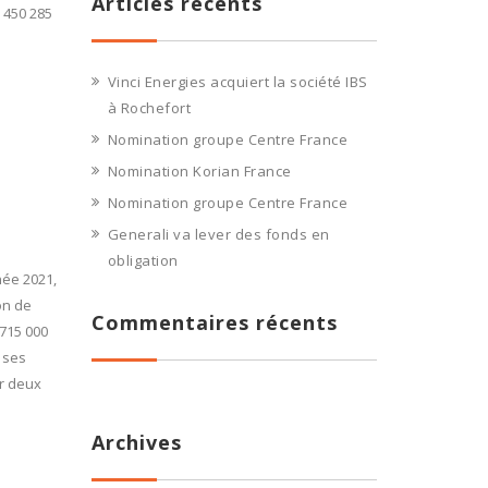
Articles récents
: 450 285
Vinci Energies acquiert la société IBS
à Rochefort
Nomination groupe Centre France
Nomination Korian France
Nomination groupe Centre France
Generali va lever des fonds en
obligation
née 2021,
on de
Commentaires récents
 715 000
 ses
er deux
Archives