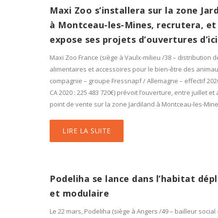
Maxi Zoo s’installera sur la zone Jar
à Montceau-les-Mines, recrutera, et
expose ses projets d’ouvertures d’ic
Maxi Zoo France (siège à Vaulx-milieu /38 – distribution d
alimentaires et accessoires pour le bien-être des anima
compagnie – groupe Fressnapf / Allemagne – effectif 2020
CA 2020 : 225 483 720€) prévoit l’ouverture, entre juillet et
point de vente sur la zone Jardiland à Montceau-les-Mine
LIRE LA SUITE
Podeliha se lance dans l’habitat dép
et modulaire
Le 22 mars, Podeliha (siège à Angers /49 – bailleur social –