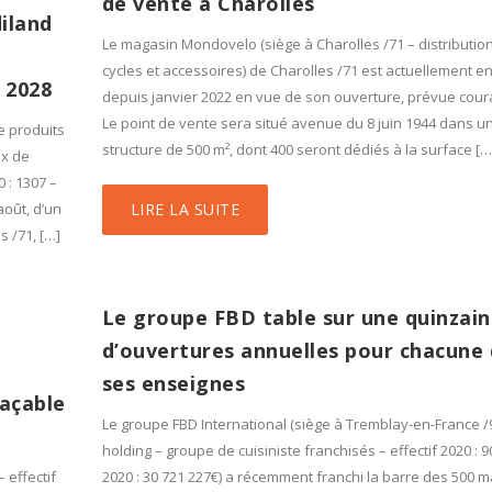
de vente à Charolles
diland
Le magasin Mondovelo (siège à Charolles /71 – distributio
cycles et accessoires) de Charolles /71 est actuellement e
i 2028
depuis janvier 2022 en vue de son ouverture, prévue cour
Le point de vente sera situé avenue du 8 juin 1944 dans u
e produits
structure de 500 m², dont 400 seront dédiés à la surface […
ux de
 : 1307 –
 août, d’un
LIRE LA SUITE
s /71, […]
Le groupe FBD table sur une quinzai
d’ouvertures annuelles pour chacune
ses enseignes
laçable
Le groupe FBD International (siège à Tremblay-en-France /
holding – groupe de cuisiniste franchisés – effectif 2020 : 9
 effectif
2020 : 30 721 227€) a récemment franchi la barre des 500 