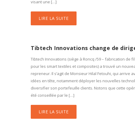
visant une […]
LIRE LA SUITE
Tibtech Innovations change de dirig
Tibtech Innovations (siège à Roncq /59 – fabrication de fil
pour les smart textiles et composites) a trouvé un nouve
repreneur. Il s’agit de Monsieur Hilal Fetouhi, qui arrive 
idées en tête, notamment déployer les nouvelles technol
diversifier son portefeuille clients. Notons que cette opé
été conseillée par le […]
LIRE LA SUITE