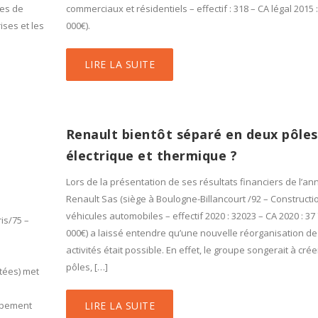
ces de
commerciaux et résidentiels – effectif : 318 – CA légal 2015 
ises et les
000€).
LIRE LA SUITE
Renault bientôt séparé en deux pôles
électrique et thermique ?
Lors de la présentation de ses résultats financiers de l’an
Renault Sas (siège à Boulogne-Billancourt /92 – Constructi
véhicules automobiles – effectif 2020 : 32023 – CA 2020 : 37
is/75 –
000€) a laissé entendre qu’une nouvelle réorganisation de
activités était possible. En effet, le groupe songerait à cré
pôles, […]
tées) met
ppement
LIRE LA SUITE