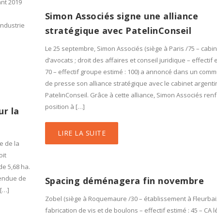
ant 2019
Simon Associés signe une alliance
industrie
stratégique avec PatelinConseil
Le 25 septembre, Simon Associés (siège à Paris /75 – cabin
d’avocats ; droit des affaires et conseil juridique – effectif 
70 – effectif groupe estimé : 100) a annoncé dans un com
de presse son alliance stratégique avec le cabinet argenti
PatelinConseil. Grâce à cette alliance, Simon Associés ren
position à […]
r la
LIRE LA SUITE
e de la
oit
de 5,68 ha.
tendue de
Spacing déménagera fin novembre
 […]
Zobel (siège à Roquemaure /30 – établissement à Fleurbai
fabrication de vis et de boulons – effectif estimé : 45 – CA 