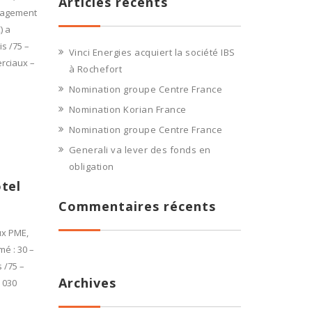
Articles récents
énagement
) a
s /75 –
Vinci Energies acquiert la société IBS
rciaux –
à Rochefort
Nomination groupe Centre France
Nomination Korian France
Nomination groupe Centre France
Generali va lever des fonds en
obligation
tel
Commentaires récents
ux PME,
mé : 30 –
s /75 –
Archives
6 030