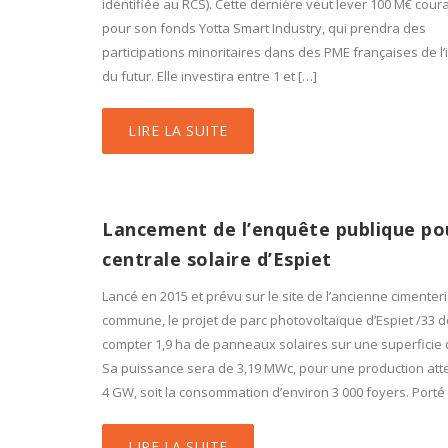
identifiée au RCS). Cette dernière veut lever 100 M€ cour
pour son fonds Yotta Smart Industry, qui prendra des
participations minoritaires dans des PME françaises de l’
du futur. Elle investira entre 1 et […]
LIRE LA SUITE
Lancement de l’enquête publique pou
centrale solaire d’Espiet
Lancé en 2015 et prévu sur le site de l’ancienne cimenteri
commune, le projet de parc photovoltaïque d’Espiet /33 d
compter 1,9 ha de panneaux solaires sur une superficie 
Sa puissance sera de 3,19 MWc, pour une production at
4 GW, soit la consommation d’environ 3 000 foyers. Porté
LIRE LA SUITE