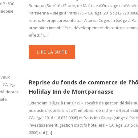
17 : 530
Semapa (Société d’Etude, de Maîtrise d’Ouvrage et d’Am
suédoise
Parisienne – siège à Paris /75 – CA légal 2015 : 212 720 000€
retenu le projet présenté par Altarea Cogedim (siège à Pari
promotion immobilière ; développement de centres comme
effectif […]
LIRE LA SUITE
ravaux
Reprise du fonds de commerce de l’hô
– CA légal
Holiday Inn de Montparnasse
idé depuis
site.
Extendam (siège à Paris /75 – société de gestion dédiée a
aux actifs hôteliers, et à l’immobilier de niche – effectif esti
CA légal 2016 : 18 022 000€) et Paris Inn Group (siège à Pari
investissement, gestion d’actifs hôteliers – CA légal 2015 : 
000€) ont […]