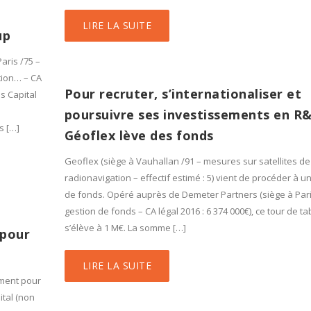
LIRE LA SUITE
up
aris /75 –
tion… – CA
Pour recruter, s’internationaliser et
is Capital
poursuivre ses investissements en R&
s […]
Géoflex lève des fonds
Geoflex (siège à Vauhallan /91 – mesures sur satellites de
radionavigation – effectif estimé : 5) vient de procéder à u
de fonds. Opéré auprès de Demeter Partners (siège à Pari
gestion de fonds – CA légal 2016 : 6 374 000€), ce tour de ta
s’élève à 1 M€. La somme […]
 pour
LIRE LA SUITE
ement pour
ital (non