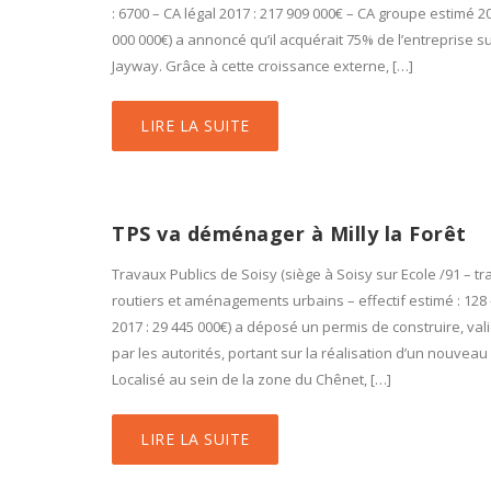
: 6700 – CA légal 2017 : 217 909 000€ – CA groupe estimé 20
000 000€) a annoncé qu’il acquérait 75% de l’entreprise 
Jayway. Grâce à cette croissance externe, […]
LIRE LA SUITE
TPS va déménager à Milly la Forêt
Travaux Publics de Soisy (siège à Soisy sur Ecole /91 – t
routiers et aménagements urbains – effectif estimé : 128 
2017 : 29 445 000€) a déposé un permis de construire, val
par les autorités, portant sur la réalisation d’un nouveau 
Localisé au sein de la zone du Chênet, […]
LIRE LA SUITE