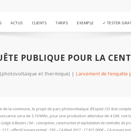
S
ACTUS
CLIENTS
TARIFS
EXEMPLE
✓ TESTER GRA
ÊTE PUBLIQUE POUR LA CENTR
 (photovoltaïque et thermique)
Lancement de l’enquête pu
ie de la commune, le projet de parc photovoltaïque d’Espiet /33 doit compte
puissance sera de 3,19 MWc, pour une production attendue de 4 GW, soit l
 (
siège à Beziers /34 – conception, construction et exploitation de centrales de p
 : 217 – effectif groupe estimé : 250 – CA légal 2017 : 17 921 000€ – CA groupe est