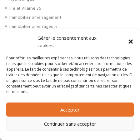
Ille et Vilaine 35
Immobilier aménagement
Immobilier aménageurs
Immobilier commerces
Gérer le consentement aux
Immobilier de bureaux
cookies
Immobilier industriel
Pour offrir les meilleures expériences, nous utilisons des technologies
Immobilier logements
telles que les cookies pour stocker et/ou accéder aux informations des
appareils. Le fait de consentir à ces technologies nous permettra de
Impression 3D
traiter des données telles que le comportement de navigation ou les ID
uniques sur ce site. Le fait de ne pas consentir ou de retirer son
Imprimerie
consentement peut avoir un effet négatif sur certaines caractéristiques
Indre 36
et fonctions.
Indre et Loire 37
Industrie agroalimentaire
Accepter
Industrie chimique
Continuer sans accepter
Industrie divers
INDUSTRIE DIVERS : Autres industries