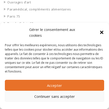
Ouvrages d’art
Paramédical, compléments alimentaires
Paris 75
Pas de Calais 62
Gérer le consentement aux
Pêche
cookies
Petite distribution
Pétrole
Pour offrir les meilleures expériences, nous utilisons des technologies
telles que les cookies pour stocker et/ou accéder aux informations des
Pharmaceutique, médicaments
appareils. Le fait de consentir à ces technologies nous permettra de
traiter des données telles que le comportement de navigation ou les ID
Pharmacie et vente d'articles médicaux
uniques sur ce site. Le fait de ne pas consentir ou de retirer son
Photos
consentement peut avoir un effet négatif sur certaines caractéristiques
et fonctions.
Piscine
Polynésie Française 987
Accepter
Ponts
Port
Continuer sans accepter
Ports
Professionnels de la santé