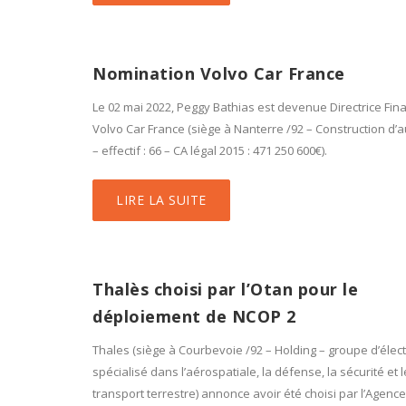
Nomination Volvo Car France
Le 02 mai 2022, Peggy Bathias est devenue Directrice Fin
Volvo Car France (siège à Nanterre /92 – Construction d’
– effectif : 66 – CA légal 2015 : 471 250 600€).
LIRE LA SUITE
Thalès choisi par l’Otan pour le
déploiement de NCOP 2
Thales (siège à Courbevoie /92 – Holding – groupe d’élec
spécialisé dans l’aérospatiale, la défense, la sécurité et l
transport terrestre) annonce avoir été choisi par l’Agence