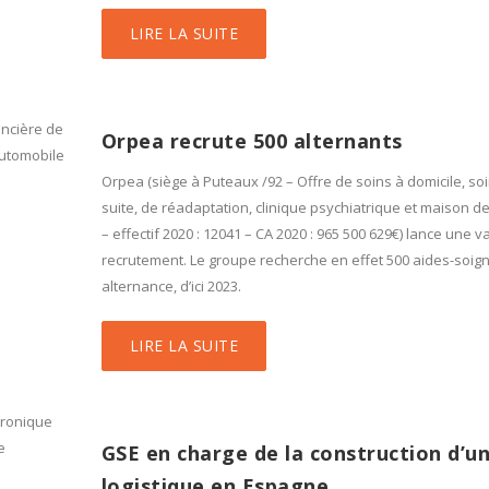
LIRE LA SUITE
ancière de
Orpea recrute 500 alternants
automobile
Orpea (siège à Puteaux /92 – Offre de soins à domicile, so
suite, de réadaptation, clinique psychiatrique et maison de
– effectif 2020 : 12041 – CA 2020 : 965 500 629€) lance une 
recrutement. Le groupe recherche en effet 500 aides-soig
alternance, d’ici 2023.
LIRE LA SUITE
tronique
e
GSE en charge de la construction d’un
logistique en Espagne