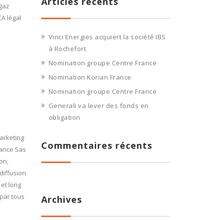
Articles récents
gaz
CA légal
Vinci Energies acquiert la société IBS
à Rochefort
Nomination groupe Centre France
Nomination Korian France
Nomination groupe Centre France
Generali va lever des fonds en
obligation
arketing
Commentaires récents
rance Sas
on,
 diffusion
 et long
par tous
Archives