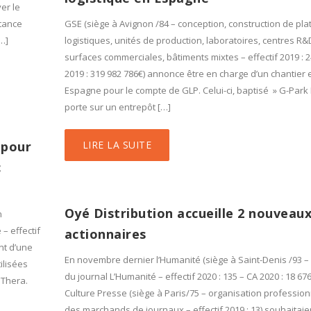
er le
itance
GSE (siège à Avignon /84 – conception, construction de pl
…]
logistiques, unités de production, laboratoires, centres R&
surfaces commerciales, bâtiments mixtes – effectif 2019 : 2
2019 : 319 982 786€) annonce être en charge d’un chantier 
Espagne pour le compte de GLP. Celui-ci, baptisé » G-Park P
porte sur un entrepôt […]
 pour
LIRE LA SUITE
c
Oyé Distribution accueille 2 nouveau
n
– effectif
actionnaires
nt d’une
En novembre dernier l’Humanité (siège à Saint-Denis /93 – 
ilisées
du journal L’Humanité – effectif 2020 : 135 – CA 2020 : 18 676
aThera.
Culture Presse (siège à Paris/75 – organisation profession
des marchands de journaux – effectif 2019 : 13) souhaitaie