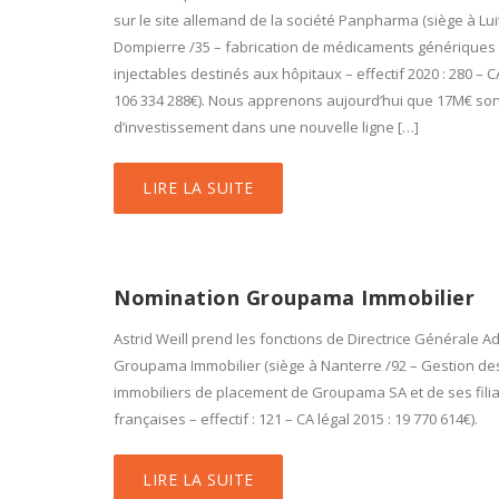
sur le site allemand de la société Panpharma (siège à Lui
Dompierre /35 – fabrication de médicaments génériques
injectables destinés aux hôpitaux – effectif 2020 : 280 – C
106 334 288€). Nous apprenons aujourd’hui que 17M€ son
d’investissement dans une nouvelle ligne […]
LIRE LA SUITE
Nomination Groupama Immobilier
Astrid Weill prend les fonctions de Directrice Générale A
Groupama Immobilier (siège à Nanterre /92 – Gestion des
immobiliers de placement de Groupama SA et de ses fili
françaises – effectif : 121 – CA légal 2015 : 19 770 614€).
LIRE LA SUITE