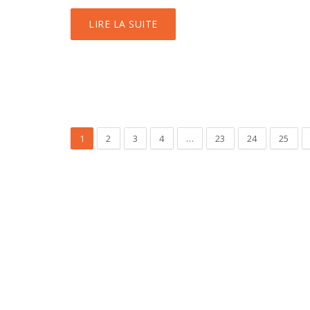
LIRE LA SUITE
1
2
3
4
…
23
24
25