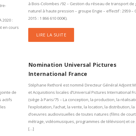
à Bois-Colombes /92 – Gestion du réseau de transport de 
tre-
naturel à haute pression – groupe Engie – effectif : 2959 – 
2015 : 1 866 610 000€).
A 2020 :
t en cours
LIRE LA SUITE
Nomination Universal Pictures
International France
Stéphane Rethoré est nommé Directeur Général Adjoint M
djointe de
et Acquisitions locales d’Universal Pictures International F
 actifs
(siège à Paris/75 – La conception, la production, la réalisati
ales
l’exploitation, l’achat, la vente, la location, la distribution, la
d’oeuvres audiovisuelles de toutes natures (films de court
métrage, vidéomusiques, programmes de télévision) et ce 
[…]