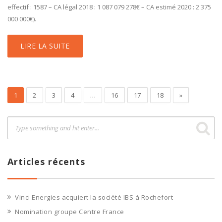
effectif : 1587 – CA légal 2018 : 1 087 079 278€ – CA estimé 2020 : 2 375
000 000€).
LIRE LA SUITE
1
2
3
4
…
16
17
18
»
Articles récents
Vinci Energies acquiert la société IBS à Rochefort
Nomination groupe Centre France