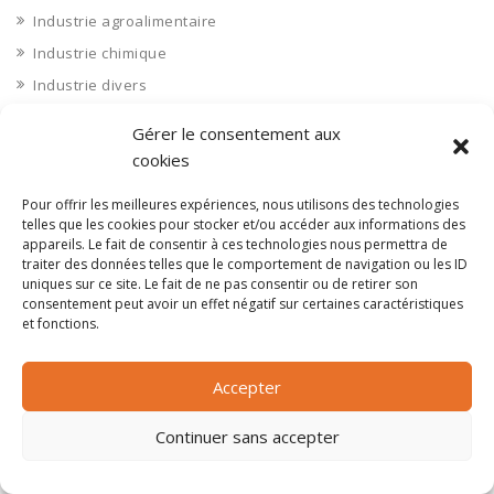
Industrie agroalimentaire
Industrie chimique
Industrie divers
INDUSTRIE DIVERS : Autres industries
Gérer le consentement aux
Industrie diverse
cookies
Industrie du bois
Pour offrir les meilleures expériences, nous utilisons des technologies
Industrie du verre
telles que les cookies pour stocker et/ou accéder aux informations des
appareils. Le fait de consentir à ces technologies nous permettra de
Industrie papier et carton
traiter des données telles que le comportement de navigation ou les ID
Industrie pharmaceutique
uniques sur ce site. Le fait de ne pas consentir ou de retirer son
consentement peut avoir un effet négatif sur certaines caractéristiques
Ingénierie et bureau d'étude
et fonctions.
Ingénierie et bureaux d'études
Ingénierie et bureaux d'études
Accepter
Installateur télécom
Continuer sans accepter
Installation
Installation d'équipements divers