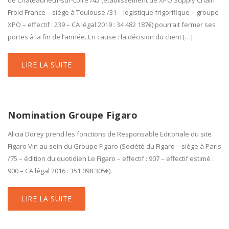
de Châteauneuf-sur-Loire /45 (établissement de XPO Supply Chain
Froid France – siège à Toulouse /31 – logistique frigorifique – groupe
XPO – effectif : 239 – CA légal 2019 : 34 482 187€) pourrait fermer ses
portes à la fin de l’année. En cause : la décision du client […]
LIRE LA SUITE
Nomination Groupe Figaro
Alicia Dorey prend les fonctions de Responsable Editoriale du site
Figaro Vin au sein du Groupe Figaro (Société du Figaro – siège à Paris
/75 – édition du quotidien Le Figaro – effectif : 907 – effectif estimé :
900 – CA légal 2016 : 351 098 305€).
LIRE LA SUITE