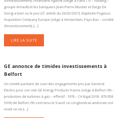
d’investissement), Financière Agache (siège à Paris /75 – holding –
groupe Arnault) et les banquiers Jean-Pierre Mustier et Diego De
Giorgi a bien vu le jour [cf. article du 26/02/2021]. Baptisée Pegasus
Acquisition Company Europe (siège à Amsterdam, Pays Bas – société
d’investissement), […]
LIRE LA SUITE
GE annonce de timides investissements à
Belfort
Un comité paritaire de suivi des engagements pris par General
Electric pour son site GE Energy Products France (siège à Belfort /90 –
production de turbines à gaz – effectif : 1976 – CA légal 2018 : 870 058
591€) de Belfort /90 s’est tenu le 9 avril. Le conglomérat américain est
resté on ne […]