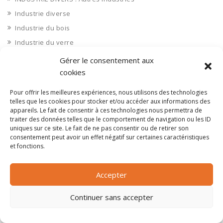
Industrie diverse
Industrie du bois
Industrie du verre
Industrie papier et carton
Gérer le consentement aux
Industrie pharmaceutique
cookies
Ingénierie et bureau d'étude
Pour offrir les meilleures expériences, nous utilisons des technologies
Ingénierie et bureaux d'études
telles que les cookies pour stocker et/ou accéder aux informations des
appareils. Le fait de consentir à ces technologies nous permettra de
Ingénierie et bureaux d'études
traiter des données telles que le comportement de navigation ou les ID
uniques sur ce site. Le fait de ne pas consentir ou de retirer son
Installateur télécom
consentement peut avoir un effet négatif sur certaines caractéristiques
Installation
et fonctions.
Installation d'équipements divers
Institution (CCI, syndicats)
Accepter
Institutions (CCI, syndicats)
Continuer sans accepter
Interim
Internet