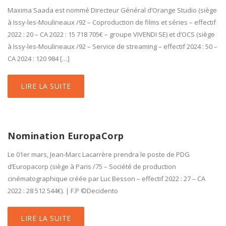
Maxima Saada est nommé Directeur Général d’Orange Studio (siège
à Issy-les-Moulineaux /92 – Coproduction de films et séries – effectif
2022 : 20 – CA 2022 : 15 718 705€ – groupe VIVENDI SE) et d’OCS (siège
à Issy-les-Moulineaux /92 – Service de streaming – effectif 2024 : 50 –
CA 2024 : 120 984 […]
LIRE LA SUITE
Nomination EuropaCorp
Le 01er mars, Jean-Marc Lacarrère prendra le poste de PDG
d’Europacorp (siège à Paris /75 – Société de production
cinématographique créée par Luc Besson – effectif 2022 : 27 – CA
2022 : 28 512 544€). | F.P ©Decidento
LIRE LA SUITE