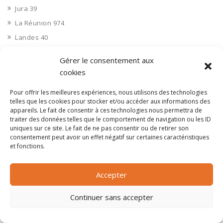
Jura 39
La Réunion 974
Landes 40
Linge de maison
Gérer le consentement aux
Location de biens divers
cookies
Location de matériel
Pour offrir les meilleures expériences, nous utilisons des technologies
Location matériel
telles que les cookies pour stocker et/ou accéder aux informations des
Logistique
appareils. Le fait de consentir à ces technologies nous permettra de
traiter des données telles que le comportement de navigation ou les ID
Loir et Cher 41
uniques sur ce site. Le fait de ne pas consentir ou de retirer son
consentement peut avoir un effet négatif sur certaines caractéristiques
Loire 42
et fonctions.
Loire Atlantique 44
Loiret 45
Accepter
Lot 46
Lot et Garonne 47
Continuer sans accepter
Lozère 48