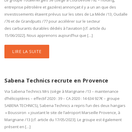
Le groupe Totalenergies Se (siège à Courbevoie /92 – holding,
entreprise pétrolière et gazière) annonçait il y a un an que des
investissements étaient prévus sur les sites de La Mède /13, Oudalle
/76 et de Grandpuits /77 pour accélérer sur le secteur
des carburants durables dédiés à l’aviation [cf. article du
15/06/2022]. Nous apprenons aujourd’hui que […]
LIRE LA SUITE
Sabena Technics recrute en Provence
Via Sabena Technics Mrs (siège à Marignane /13 – maintenance
d’hélicoptères – effectif 2020 : 39 – CA 2020 : 14 634 927€ – groupe
SABENA TECHNICS), Sabena Technics a repris l’un des deux hangars
» Boussiron » jouxtant le site de l’aéroport Marseille Provence, à
Marignane /13 [cf. article du 17/05/2023]. Le groupe est également
présent en […]