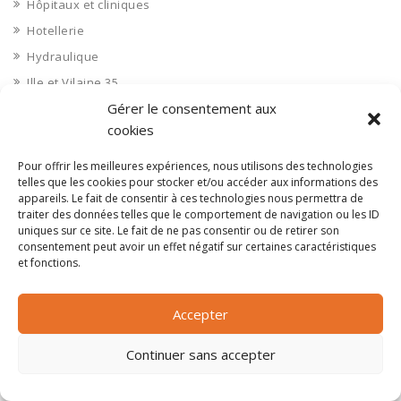
Hôpitaux et cliniques
Hotellerie
Hydraulique
Ille et Vilaine 35
Gérer le consentement aux
Immobilier aménagement
cookies
Immobilier aménageurs
Immobilier commerces
Pour offrir les meilleures expériences, nous utilisons des technologies
telles que les cookies pour stocker et/ou accéder aux informations des
Immobilier de bureaux
appareils. Le fait de consentir à ces technologies nous permettra de
Immobilier industriel
traiter des données telles que le comportement de navigation ou les ID
uniques sur ce site. Le fait de ne pas consentir ou de retirer son
Immobilier logements
consentement peut avoir un effet négatif sur certaines caractéristiques
et fonctions.
Impression 3D
Imprimerie
Accepter
Indre 36
Indre et Loire 37
Continuer sans accepter
Industrie agroalimentaire
Industrie chimique