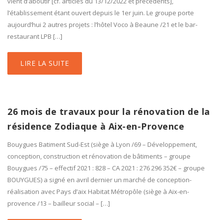
vient d’aboutir [cf. articles du 13/12/2022 et précédents],
l’établissement étant ouvert depuis le 1er juin. Le groupe porte
aujourd’hui 2 autres projets : l’hôtel Voco à Beaune /21 et le bar-
restaurant LPB […]
LIRE LA SUITE
26 mois de travaux pour la rénovation de la
résidence Zodiaque à Aix-en-Provence
Bouygues Batiment Sud-Est (siège à Lyon /69 – Développement,
conception, construction et rénovation de bâtiments – groupe
Bouygues /75 – effectif 2021 : 828 – CA 2021 : 276 296 352€ – groupe
BOUYGUES) a signé en avril dernier un marché de conception-
réalisation avec Pays d’aix Habitat Métropôle (siège à Aix-en-
provence /13 – bailleur social – […]