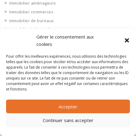
Immobilier aménageurs
Immobilier commerces
Immobilier de bureaux
Immobilier industriel
Gérer le consentement aux
Immobilier logements
cookies
Impression 3D
Imprimerie
Pour offrir les meilleures expériences, nous utilisons des technologies
telles que les cookies pour stocker et/ou accéder aux informations des
Indre 36
appareils. Le fait de consentir à ces technologies nous permettra de
traiter des données telles que le comportement de navigation ou les ID
Indre et Loire 37
uniques sur ce site. Le fait de ne pas consentir ou de retirer son
Industrie agroalimentaire
consentement peut avoir un effet négatif sur certaines caractéristiques
et fonctions.
Industrie chimique
Industrie divers
Accepter
INDUSTRIE DIVERS : Autres industries
Industrie diverse
Continuer sans accepter
Industrie du bois
Industrie du verre