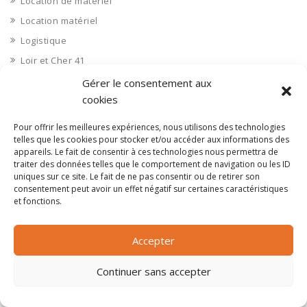
Location de matériel
Location matériel
Logistique
Loir et Cher 41
Loire 42
Gérer le consentement aux
cookies
Loire Atlantique 44
Loiret 45
Pour offrir les meilleures expériences, nous utilisons des technologies
telles que les cookies pour stocker et/ou accéder aux informations des
Lot 46
appareils. Le fait de consentir à ces technologies nous permettra de
Lot et Garonne 47
traiter des données telles que le comportement de navigation ou les ID
uniques sur ce site. Le fait de ne pas consentir ou de retirer son
Lozère 48
consentement peut avoir un effet négatif sur certaines caractéristiques
Luxe
et fonctions.
Machines et équipements agricoles
Magasin de déstockage, bazar
Accepter
Maine et Loire 49
Continuer sans accepter
Maintenance
Maintenance d'équipements et machines