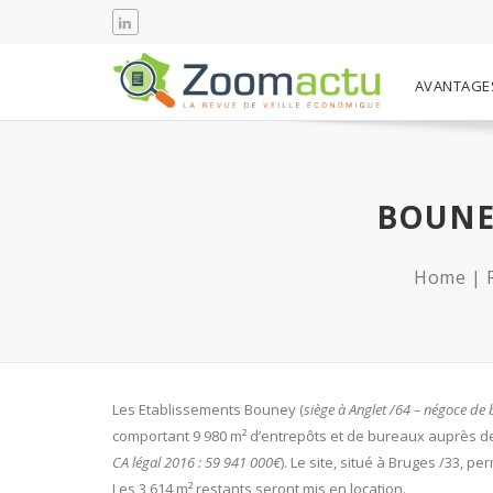
AVANTAGE
BOUNE
Home
Les Etablissements Bouney (
siège à Anglet /64 – négoce de 
comportant 9 980 m² d’entrepôts et de bureaux auprès d
CA légal 2016 : 59 941 000€
). Le site, situé à Bruges /33,
Les 3 614 m² restants seront mis en location.