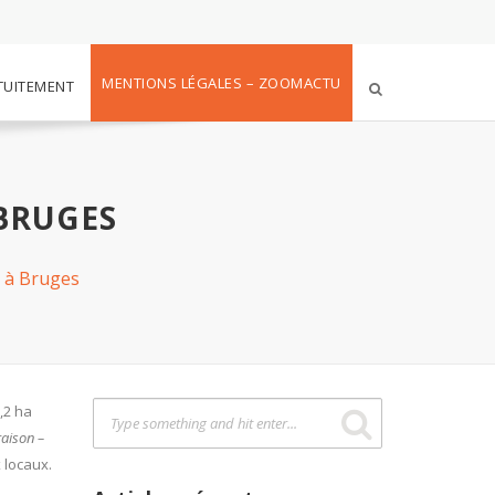
MENTIONS LÉGALES – ZOOMACTU
TUITEMENT
BRUGES
n à Bruges
2,2 ha
raison –
 locaux.