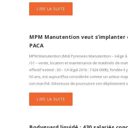
LIRE LA SUITE
MPM Manutention veut s’implanter 
PACA
MPM Manutention (Midi Pyrenees Manutention – siège à
/31 – vente, location et maintenance de matériels de ma
effectif estimé : 30 – CA légal 2016 : 7 626 000€), fondée il 
50 ans, est aujourd’hui considérée comme un acteur maj
son marché. Désireuse de poursuivre son déploiement s
LIRE LA SUITE
Bodyguard liquidé ; 430 salariés con