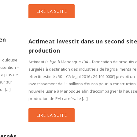
LIRE LA SUITE
en
Actimeat investit dans un second sit
production
 Toulouse
Actimeat (siège à Manosque /04 – fabrication de produits 
nutention –
surgelés à destination des industriels de l’agroalimentaire
y a plus de
effectif estimé : 50 – CA légal 2016 : 24 101 000€) prévoit un
eur sur
investissement de 11 millions d’euros pour la construction
ur […]
nouvelle usine à Manosque afin d’accompagner la hausse
production de PAI carnés. Le […]
LIRE LA SUITE
cernés