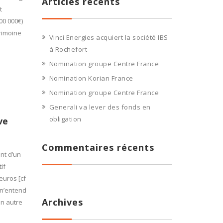
Articles récents
t
00 000€)
rimoine
Vinci Energies acquiert la société IBS
à Rochefort
Nomination groupe Centre France
Nomination Korian France
Nomination groupe Centre France
Generali va lever des fonds en
obligation
ve
Commentaires récents
nt d’un
if
euros [cf
 n’entend
Archives
un autre