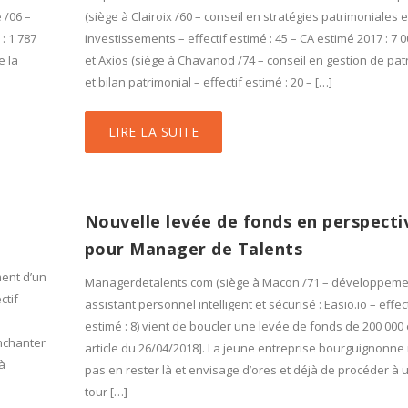
 /06 –
(siège à Clairoix /60 – conseil en stratégies patrimoniales e
 : 1 787
investissements – effectif estimé : 45 – CA estimé 2017 : 7 0
e la
et Axios (siège à Chavanod /74 – conseil en gestion de pat
et bilan patrimonial – effectif estimé : 20 – […]
LIRE LA SUITE
Nouvelle levée de fonds en perspecti
pour Manager de Talents
ent d’un
Managerdetalents.com (siège à Macon /71 – développeme
ctif
assistant personnel intelligent et sécurisé : Easio.io – effect
estimé : 8) vient de boucler une levée de fonds de 200 000 
enchanter
article du 26/04/2018]. La jeune entreprise bourguignonne
à
pas en rester là et envisage d’ores et déjà de procéder à 
tour […]