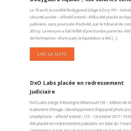
Le 16 avril, la société Bodyguard (siège à Evry /91 – Activi
sécurité privée – effectif estimé : 430) a été placée en liq
judiciaire, sans poursuite d’activité, par le tribunal de c
d’Evry. La mesure a fait l’effet d’une bombe parmi les 430
de l’entreprise : d’une part, la liquidation a été […]
LIRE LA SUITE
DxO Labs placée en redressement
judiciaire
DxO Labs (siège à Boulogne Billancourt /92 – édition de lo
traitement d’image ; développement d’appareil photo po
smartphone – effectif estimé : 113 – CA estimé 2017 : 14 0
été placée en redressement judiciaire, en date du 7 mars
L’entreprise aurait assuré que la procédure n’aurait auc