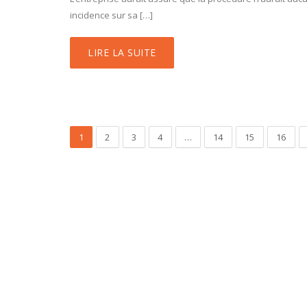
incidence sur sa […]
LIRE LA SUITE
1
2
3
4
…
14
15
16