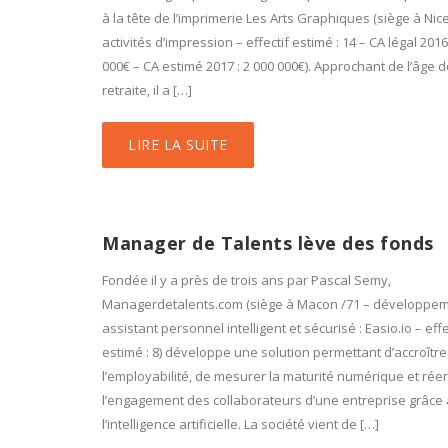
à la tête de l’imprimerie Les Arts Graphiques (siège à Nice
activités d’impression – effectif estimé : 14 – CA légal 2016
000€ – CA estimé 2017 : 2 000 000€). Approchant de l’âge d
retraite, il a […]
LIRE LA SUITE
Manager de Talents lève des fonds
Fondée il y a près de trois ans par Pascal Semy,
Managerdetalents.com (siège à Macon /71 – développem
assistant personnel intelligent et sécurisé : Easio.io – effe
estimé : 8) développe une solution permettant d’accroître
l’employabilité, de mesurer la maturité numérique et ré
l’engagement des collaborateurs d’une entreprise grâce 
l’intelligence artificielle. La société vient de […]