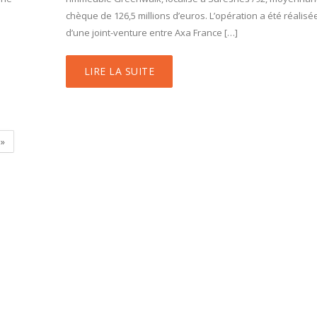
chèque de 126,5 millions d’euros. L’opération a été réalis
d’une joint-venture entre Axa France […]
LIRE LA SUITE
»