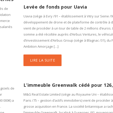
Levée de fonds pour Uavia
tés de
uidation
Uavia (siège à Evry /91 – établissement à Vitry sur Seine /9
ommerce
développement de drone et de plateforme de contrôle à d
 salariés
vient de procéder à un tour de table de 2 millions d’euros. 
somme a été récoltée auprès d’Airbus Ventures, le véhicul
d’investissement d’Airbus Group (siège à Blagnac /31), du
Ambition Amorçage […]
LIRE LA SUITE
L’immeuble Greenwalk cédé pour 126
giciels de
ur
M&G Real Estate Limited (siège au Royaume Uni – établis
00 000€) a
Paris /75 – gestion d’actifs immobiliers) vient de procéder 
.
grosse acquisition en France. La société britannique a rac
une
l’immeuble Greenwalk, localisé à Suresnes /92, moyennan