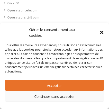
Oise 60
Opérateur télécom
Opérateurs télécom
Optique
Gérer le consentement aux
Ordinateurs
cookies
Orne 61
Pour offrir les meilleures expériences, nous utilisons des technologies
Ouvrages d’art
telles que les cookies pour stocker et/ou accéder aux informations des
Paramédical, compléments alimentaires
appareils. Le fait de consentir à ces technologies nous permettra de
traiter des données telles que le comportement de navigation ou les ID
Paris 75
uniques sur ce site. Le fait de ne pas consentir ou de retirer son
Pas de Calais 62
consentement peut avoir un effet négatif sur certaines caractéristiques
et fonctions.
Pêche
Petite distribution
Accepter
Pétrole
Pharmaceutique, médicaments
Continuer sans accepter
Pharmacie et vente d'articles médicaux