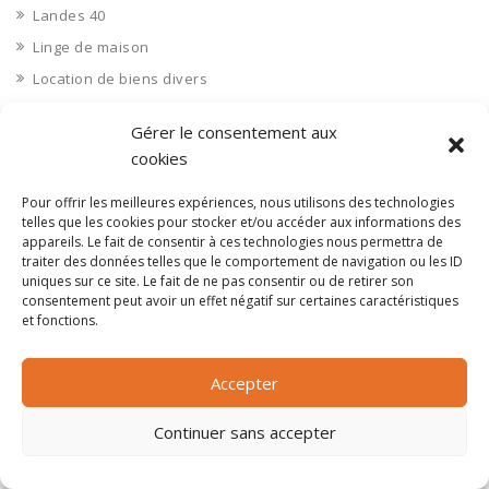
Landes 40
Linge de maison
Location de biens divers
Location de matériel
Gérer le consentement aux
Location matériel
cookies
Logistique
Pour offrir les meilleures expériences, nous utilisons des technologies
Loir et Cher 41
telles que les cookies pour stocker et/ou accéder aux informations des
Loire 42
appareils. Le fait de consentir à ces technologies nous permettra de
traiter des données telles que le comportement de navigation ou les ID
Loire Atlantique 44
uniques sur ce site. Le fait de ne pas consentir ou de retirer son
Loiret 45
consentement peut avoir un effet négatif sur certaines caractéristiques
et fonctions.
Lot 46
Lot et Garonne 47
Accepter
Lozère 48
Luxe
Continuer sans accepter
Machines et équipements agricoles