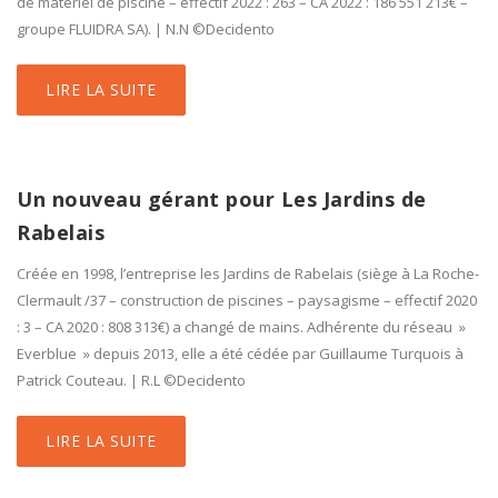
de matériel de piscine – effectif 2022 : 263 – CA 2022 : 186 551 213€ –
groupe FLUIDRA SA). | N.N ©Decidento
LIRE LA SUITE
Un nouveau gérant pour Les Jardins de
Rabelais
Créée en 1998, l’entreprise les Jardins de Rabelais (siège à La Roche-
Clermault /37 – construction de piscines – paysagisme – effectif 2020
: 3 – CA 2020 : 808 313€) a changé de mains. Adhérente du réseau »
Everblue » depuis 2013, elle a été cédée par Guillaume Turquois à
Patrick Couteau. | R.L ©Decidento
LIRE LA SUITE