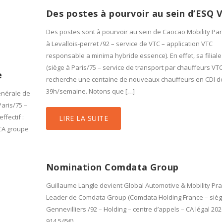
Des postes à pourvoir au sein d’ESQ 
Des postes sont à pourvoir au sein de Caocao Mobility Par
à Levallois-perret /92 – service de VTC – application VTC
responsable a minima hybride essence). En effet, sa filiale
(siège à Paris/75 – service de transport par chauffeurs VTC
e
recherche une centaine de nouveaux chauffeurs en CDI d
39h/semaine. Notons que […]
Générale de
aris/75 –
ffectif :
LIRE LA SUITE
– CA groupe
Nomination Comdata Group
Guillaume Langle devient Global Automotive & Mobility Pra
Leader de Comdata Group (Comdata Holding France – sièg
Gennevilliers /92 – Holding – centre d’appels – CA légal 202
914 545€).