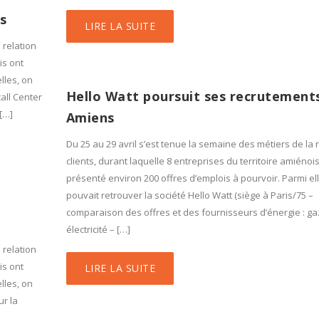
s
LIRE LA SUITE
 relation
is ont
lles, on
Hello Watt poursuit ses recrutement
call Center
 […]
Amiens
Du 25 au 29 avril s’est tenue la semaine des métiers de la 
clients, durant laquelle 8 entreprises du territoire amiénoi
présenté environ 200 offres d’emplois à pourvoir. Parmi el
pouvait retrouver la société Hello Watt (siège à Paris/75 –
comparaison des offres et des fournisseurs d’énergie : ga
électricité – […]
 relation
is ont
LIRE LA SUITE
lles, on
ur la