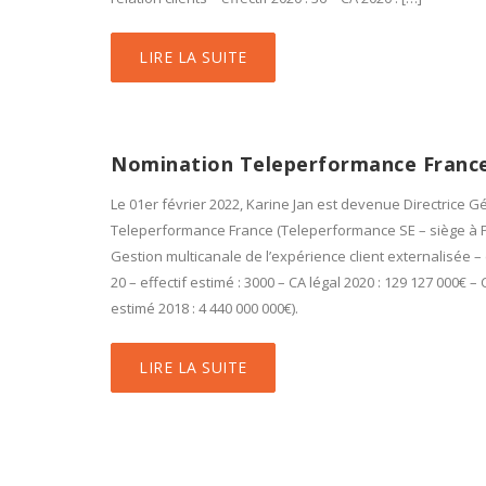
LIRE LA SUITE
Nomination Teleperformance Franc
Le 01er février 2022, Karine Jan est devenue Directrice 
Teleperformance France (Teleperformance SE – siège à P
Gestion multicanale de l’expérience client externalisée – e
20 – effectif estimé : 3000 – CA légal 2020 : 129 127 000€ 
estimé 2018 : 4 440 000 000€).
LIRE LA SUITE