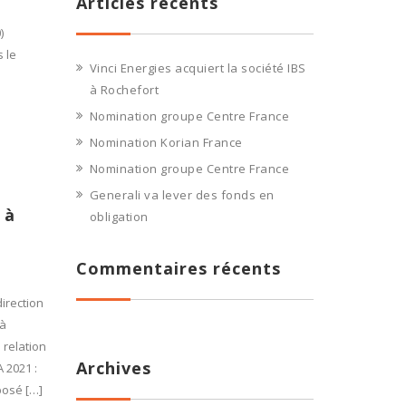
Articles récents
)
 le
Vinci Energies acquiert la société IBS
à Rochefort
Nomination groupe Centre France
Nomination Korian France
Nomination groupe Centre France
Generali va lever des fonds en
 à
obligation
Commentaires récents
irection
 à
 relation
Archives
 2021 :
posé […]