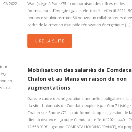
1 – CA 2022
Watt (siège à Paris/75 – comparaison des offres et des
fournisseurs d’énergie : gaz et électricité – effectif 2021 : 50
annonce vouloir recruter 50 nouveaux collaborateurs dans
cadre de la création d’un pôle rénovation énergétique […]
LIRE LA SUITE
cteur
Mobilisation des salariés de Comdata
ing –
Chalon et au Mans en raison de non
tion en
augmentations
29 – CA
Dans le cadre des négociations annuelles obligatoires, la d
du site chalonnais de Comdata, exploité par Crm 71 (siège
Chalon-sur-Saone /71 – plateforme d’appels ; gestion de la
client à distance – groupe Comdata – effectif 2021 : 440 – CA
12 558 039€ – groupe COMDATA HOLDING FRANCE), n’a pro