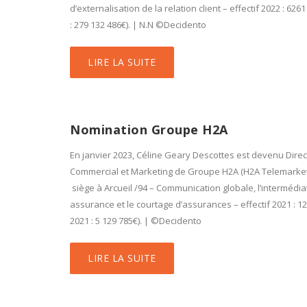
d’externalisation de la relation client – effectif 2022 : 626
: 279 132 486€). | N.N ©Decidento
LIRE LA SUITE
Nomination Groupe H2A
En janvier 2023, Céline Geary Descottes est devenu Dire
Commercial et Marketing de Groupe H2A (H2A Telemarket
siège à Arcueil /94 – Communication globale, l’intermédia
assurance et le courtage d’assurances – effectif 2021 : 1
2021 : 5 129 785€). | ©Decidento
LIRE LA SUITE