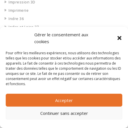
Impression 3D
Imprimerie
Indre 36
Indre et Loire 37
Gérer le consentement aux
Industrie agroalimentaire
cookies
Industrie chimique
Industrie divers
Pour offrir les meilleures expériences, nous utilisons des technologies
telles que les cookies pour stocker et/ou accéder aux informations des
INDUSTRIE DIVERS : Autres industries
appareils. Le fait de consentir à ces technologies nous permettra de
Industrie diverse
traiter des données telles que le comportement de navigation ou les ID
uniques sur ce site. Le fait de ne pas consentir ou de retirer son
Industrie du bois
consentement peut avoir un effet négatif sur certaines caractéristiques
et fonctions.
Industrie du verre
Industrie papier et carton
Accepter
Industrie pharmaceutique
Ingénierie et bureau d'étude
Continuer sans accepter
Ingénierie et bureaux d'études
Ingénierie et bureaux d'études