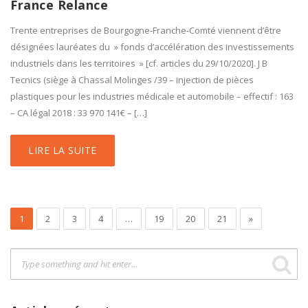
France Relance
Trente entreprises de Bourgogne-Franche-Comté viennent d’être
désignées lauréates du » fonds d’accélération des investissements
industriels dans les territoires » [cf. articles du 29/10/2020]. J B
Tecnics (siège à Chassal Molinges /39 – injection de pièces
plastiques pour les industries médicale et automobile – effectif : 163
– CA légal 2018 : 33 970 141€ – […]
LIRE LA SUITE
1
2
3
4
…
19
20
21
»