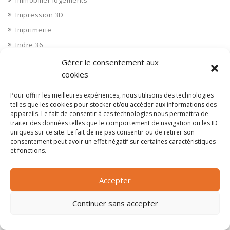
Immobilier logements
Impression 3D
Imprimerie
Indre 36
Indre et Loire 37
Gérer le consentement aux
cookies
Industrie agroalimentaire
Industrie chimique
Pour offrir les meilleures expériences, nous utilisons des technologies
Industrie divers
telles que les cookies pour stocker et/ou accéder aux informations des
appareils. Le fait de consentir à ces technologies nous permettra de
INDUSTRIE DIVERS : Autres industries
traiter des données telles que le comportement de navigation ou les ID
uniques sur ce site. Le fait de ne pas consentir ou de retirer son
Industrie diverse
consentement peut avoir un effet négatif sur certaines caractéristiques
Industrie du bois
et fonctions.
Industrie du verre
Industrie papier et carton
Accepter
Industrie pharmaceutique
Continuer sans accepter
Ingénierie et bureau d'étude
Ingénierie et bureaux d'études