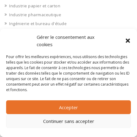
Industrie papier et carton
Industrie pharmaceutique
Ingénierie et bureau d'étude
Ingénierie et bureaux d'études
Gérer le consentement aux
Ingénierie et bureaux d'études
cookies
Installateur télécom
Pour offrir les meilleures expériences, nous utilisons des technologies
Installation
telles que les cookies pour stocker et/ou accéder aux informations des
appareils. Le fait de consentir à ces technologies nous permettra de
Installation d'équipements divers
traiter des données telles que le comportement de navigation ou les ID
Institution (CCI, syndicats)
uniques sur ce site. Le fait de ne pas consentir ou de retirer son
consentement peut avoir un effet négatif sur certaines caractéristiques
Institutions (CCI, syndicats)
et fonctions.
Interim
Internet
Accepter
Isère 38
Continuer sans accepter
Isolation
jeux vidéos et vidéo