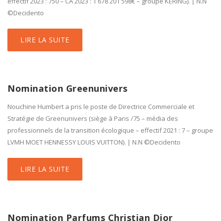
effectif 2023 : 750 – CA 2023 : 1 678 201 598€ – groupe KERING). | N.N
©Decidento
LIRE LA SUITE
Nomination Greenunivers
Nouchine Humbert a pris le poste de Directrice Commerciale et
Stratégie de Greenunivers (siège à Paris /75 – média des
professionnels de la transition écologique – effectif 2021 : 7 – groupe
LVMH MOET HENNESSY LOUIS VUITTON). | N.N ©Decidento
LIRE LA SUITE
Nomination Parfums Christian Dior