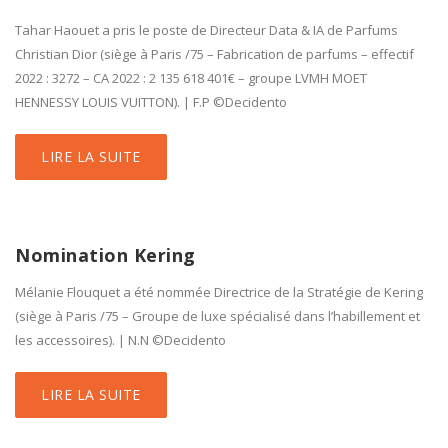
Tahar Haouet a pris le poste de Directeur Data & IA de Parfums
Christian Dior (siège à Paris /75 – Fabrication de parfums – effectif
2022 : 3272 – CA 2022 : 2 135 618 401€ – groupe LVMH MOET
HENNESSY LOUIS VUITTON). | F.P ©Decidento
LIRE LA SUITE
Nomination Kering
Mélanie Flouquet a été nommée Directrice de la Stratégie de Kering
(siège à Paris /75 – Groupe de luxe spécialisé dans l’habillement et
les accessoires). | N.N ©Decidento
LIRE LA SUITE