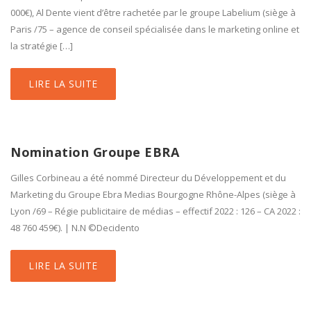
000€), Al Dente vient d’être rachetée par le groupe Labelium (siège à
Paris /75 – agence de conseil spécialisée dans le marketing online et
la stratégie […]
LIRE LA SUITE
Nomination Groupe EBRA
Gilles Corbineau a été nommé Directeur du Développement et du
Marketing du Groupe Ebra Medias Bourgogne Rhône-Alpes (siège à
Lyon /69 – Régie publicitaire de médias – effectif 2022 : 126 – CA 2022 :
48 760 459€). | N.N ©Decidento
LIRE LA SUITE