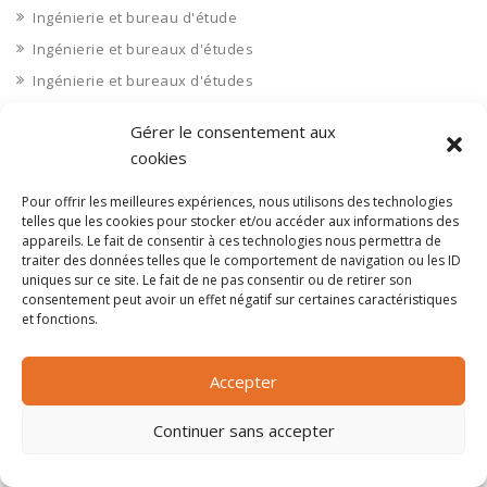
Ingénierie et bureau d'étude
Ingénierie et bureaux d'études
Ingénierie et bureaux d'études
Installateur télécom
Gérer le consentement aux
Installation
cookies
Installation d'équipements divers
Pour offrir les meilleures expériences, nous utilisons des technologies
Institution (CCI, syndicats)
telles que les cookies pour stocker et/ou accéder aux informations des
Institutions (CCI, syndicats)
appareils. Le fait de consentir à ces technologies nous permettra de
traiter des données telles que le comportement de navigation ou les ID
Interim
uniques sur ce site. Le fait de ne pas consentir ou de retirer son
consentement peut avoir un effet négatif sur certaines caractéristiques
Internet
et fonctions.
Isère 38
Isolation
Accepter
jeux vidéos et vidéo
Jura 39
Continuer sans accepter
La Réunion 974