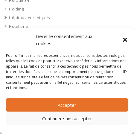
Hérault 34
Holding
Hôpitaux et cliniques
Hotellerie
Hydraulique
Gérer le consentement aux
cookies
Ille et Vilaine 35
Immobilier aménagement
Pour offrir les meilleures expériences, nous utilisons des technologies
telles que les cookies pour stocker et/ou accéder aux informations des
Immobilier aménageurs
appareils. Le fait de consentir à ces technologies nous permettra de
Immobilier commerces
traiter des données telles que le comportement de navigation ou les ID
uniques sur ce site. Le fait de ne pas consentir ou de retirer son
Immobilier de bureaux
consentement peut avoir un effet négatif sur certaines caractéristiques
Immobilier industriel
et fonctions.
Immobilier logements
Impression 3D
Accepter
Imprimerie
Continuer sans accepter
Indre 36
Indre et Loire 37