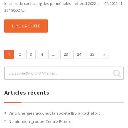
lentilles de contact rigides perméables – effectif 2022 : 4 – CA 2022 : 1
294 806€) […]
LIRE LA SUITE
1
2
3
4
…
23
24
25
»
Articles récents
Vinci Energies acquiert la société IBS à Rochefort
Nomination groupe Centre France