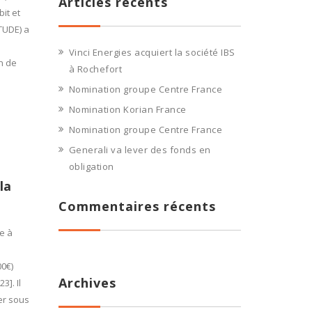
Articles récents
it et
ITUDE) a
Vinci Energies acquiert la société IBS
n de
à Rochefort
Nomination groupe Centre France
Nomination Korian France
Nomination groupe Centre France
Generali va lever des fonds en
obligation
la
Commentaires récents
e à
00€)
Archives
3]. Il
ser sous