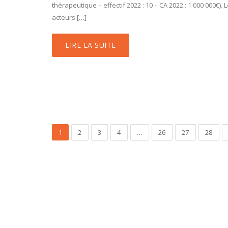
thérapeutique – effectif 2022 : 10 – CA 2022 : 1 000 000€).
acteurs […]
LIRE LA SUITE
1
2
3
4
…
26
27
28