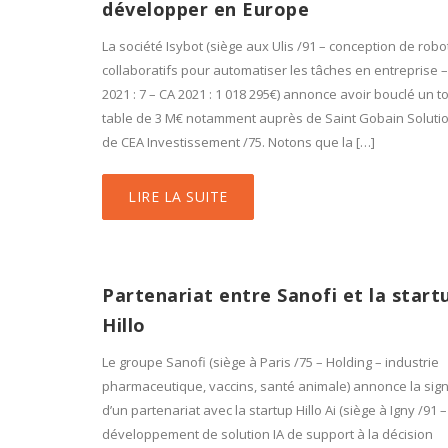
développer en Europe
La société Isybot (siège aux Ulis /91 – conception de robo
collaboratifs pour automatiser les tâches en entreprise – 
2021 : 7 – CA 2021 : 1 018 295€) annonce avoir bouclé un t
table de 3 M€ notamment auprès de Saint Gobain Solutio
de CEA Investissement /75. Notons que la […]
LIRE LA SUITE
Partenariat entre Sanofi et la start
Hillo
Le groupe Sanofi (siège à Paris /75 – Holding – industrie
pharmaceutique, vaccins, santé animale) annonce la sig
d’un partenariat avec la startup Hillo Ai (siège à Igny /91 –
développement de solution IA de support à la décision