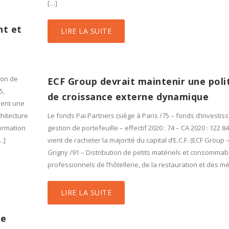
[…]
nt et
LIRE LA SUITE
tion de
ECF Group devrait maintenir une poli
5,
de croissance externe dynamique
éent une
hitecture
Le fonds Pai Partners (siège à Paris /75 – fonds d’investis
formation
gestion de portefeuille – effectif 2020 : 74 – CA 2020 : 122 8
…]
vient de racheter la majorité du capital d’E.C.F. (ECF Group 
Grigny /91 – Distribution de petits matériels et consommab
professionnels de l’hôtellerie, de la restauration et des mé
LIRE LA SUITE
se