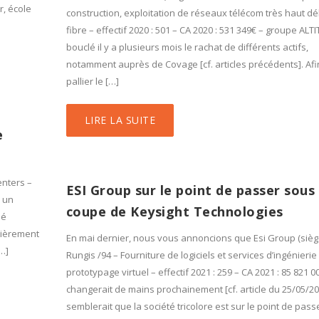
, école
construction, exploitation de réseaux télécom très haut déb
fibre – effectif 2020 : 501 – CA 2020 : 531 349€ – groupe ALT
bouclé il y a plusieurs mois le rachat de différents actifs,
notamment auprès de Covage [cf. articles précédents]. Afi
pallier le […]
LIRE LA SUITE
e
enters –
ESI Group sur le point de passer sous 
r un
coupe de Keysight Technologies
ué
tièrement
En mai dernier, nous vous annoncions que Esi Group (sièg
…]
Rungis /94 – Fourniture de logiciels et services d’ingénierie
prototypage virtuel – effectif 2021 : 259 – CA 2021 : 85 821 0
changerait de mains prochainement [cf. article du 25/05/202
semblerait que la société tricolore est sur le point de pas