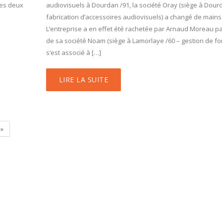
 Les deux
audiovisuels à Dourdan /91, la société Oray (siège à Dour
fabrication d’accessoires audiovisuels) a changé de mains
L’entreprise a en effet été rachetée par Arnaud Moreau par
de sa société Noam (siège à Lamorlaye /60 – gestion de fon
s’est associé à […]
LIRE LA SUITE
»