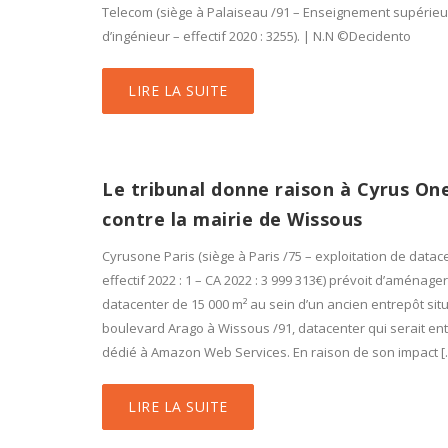
Telecom (siège à Palaiseau /91 – Enseignement supérieur
d’ingénieur – effectif 2020 : 3255). | N.N ©Decidento
LIRE LA SUITE
Le tribunal donne raison à Cyrus On
contre la mairie de Wissous
Cyrusone Paris (siège à Paris /75 – exploitation de datac
effectif 2022 : 1 – CA 2022 : 3 999 313€) prévoit d’aménage
datacenter de 15 000 m² au sein d’un ancien entrepôt sit
boulevard Arago à Wissous /91, datacenter qui serait en
dédié à Amazon Web Services. En raison de son impact [
LIRE LA SUITE