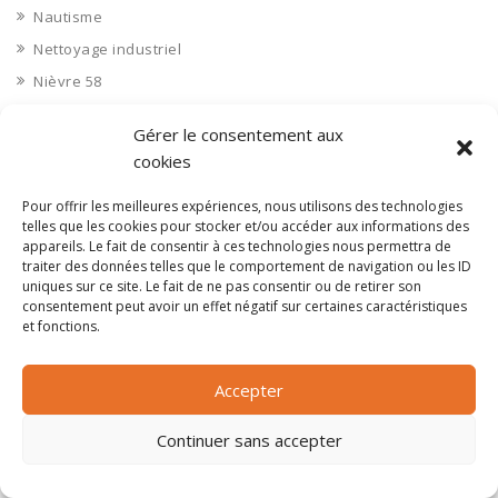
Nautisme
Nettoyage industriel
Nièvre 58
Non classé
Gérer le consentement aux
Nord 59
cookies
Nucléaire
Pour offrir les meilleures expériences, nous utilisons des technologies
Objets connectés
telles que les cookies pour stocker et/ou accéder aux informations des
Objets en plastique
appareils. Le fait de consentir à ces technologies nous permettra de
traiter des données telles que le comportement de navigation ou les ID
Oise 60
uniques sur ce site. Le fait de ne pas consentir ou de retirer son
consentement peut avoir un effet négatif sur certaines caractéristiques
Opérateur télécom
et fonctions.
Opérateurs télécom
Optique
Accepter
Ordinateurs
Orne 61
Continuer sans accepter
Ouvrages d’art