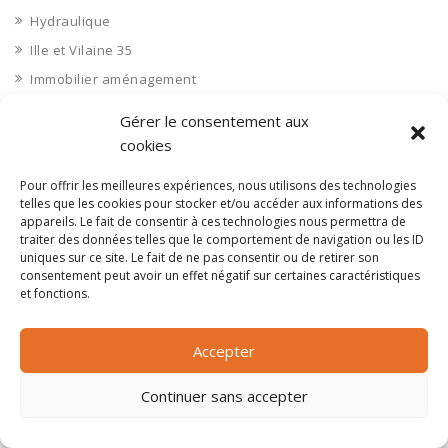
Hydraulique
Ille et Vilaine 35
Immobilier aménagement
Immobilier aménageurs
Gérer le consentement aux
Immobilier commerces
cookies
Immobilier de bureaux
Pour offrir les meilleures expériences, nous utilisons des technologies
Immobilier industriel
telles que les cookies pour stocker et/ou accéder aux informations des
appareils. Le fait de consentir à ces technologies nous permettra de
Immobilier logements
traiter des données telles que le comportement de navigation ou les ID
Impression 3D
uniques sur ce site. Le fait de ne pas consentir ou de retirer son
consentement peut avoir un effet négatif sur certaines caractéristiques
Imprimerie
et fonctions.
Indre 36
Indre et Loire 37
Accepter
Industrie agroalimentaire
Continuer sans accepter
Industrie chimique
Industrie divers