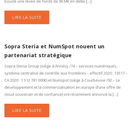
bouclé une levée de fonds de 96 M€ en dette […]
LIRE LA SUITE
Sopra Steria et NumSpot nouent un
partenariat stratégique
Sopra Steria Group (siège à Annecy /74 – services numériques,
système centralisé de contrôle aux frontières – effectif 2020 : 13517 –
CA 2020 : 1 512 781 000€) et Numspot (siège à Courbevoie /92 – Le
développement et la commercialisation en europe d’une offre de
cloud souverain et de confiance) ont récemment annoncé la […]
LIRE LA SUITE