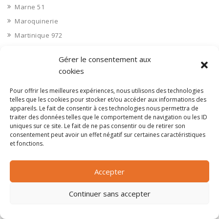
Marne 51
Maroquinerie
Martinique 972
Matériaux composites
Gérer le consentement aux
Matériaux de construction
cookies
Matériel
Pour offrir les meilleures expériences, nous utilisons des technologies
Matériel électrique
telles que les cookies pour stocker et/ou accéder aux informations des
Matériel incendie
appareils. Le fait de consentir à ces technologies nous permettra de
traiter des données telles que le comportement de navigation ou les ID
Mayenne 53
uniques sur ce site. Le fait de ne pas consentir ou de retirer son
Mayotte 976
consentement peut avoir un effet négatif sur certaines caractéristiques
et fonctions.
Médias
Médias (TV, Radio)
Accepter
Médical
Menuiserie
Continuer sans accepter
Messagerie, courrier