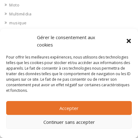
Moto
Multimédia
musique
Nautisme
Gérer le consentement aux
Nettoyage industriel
cookies
Nièvre 58
Pour offrir les meilleures expériences, nous utilisons des technologies
Non classé
telles que les cookies pour stocker et/ou accéder aux informations des
Nord 59
appareils. Le fait de consentir à ces technologies nous permettra de
traiter des données telles que le comportement de navigation ou les ID
Nucléaire
uniques sur ce site. Le fait de ne pas consentir ou de retirer son
consentement peut avoir un effet négatif sur certaines caractéristiques
Objets connectés
et fonctions.
Objets en plastique
Oise 60
Accepter
Opérateur télécom
Opérateurs télécom
Continuer sans accepter
Optique