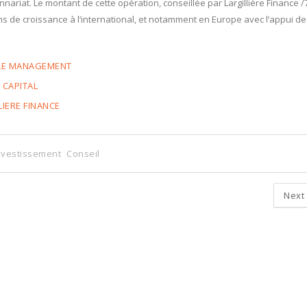
nnariat. Le montant de cette opération, conseillée par Largillière Finance /7
s de croissance à l’international, et notamment en Europe avec l’appui de
LLE MANAGEMENT
 CAPITAL
LIERE FINANCE
Investissement
Conseil
Next