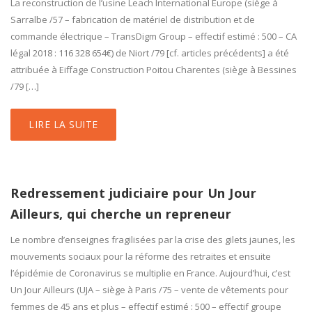
La reconstruction de l’usine Leach International Europe (siège à
Sarralbe /57 – fabrication de matériel de distribution et de
commande électrique – TransDigm Group – effectif estimé : 500 – CA
légal 2018 : 116 328 654€) de Niort /79 [cf. articles précédents] a été
attribuée à Eiffage Construction Poitou Charentes (siège à Bessines
/79 […]
LIRE LA SUITE
Redressement judiciaire pour Un Jour
Ailleurs, qui cherche un repreneur
Le nombre d’enseignes fragilisées par la crise des gilets jaunes, les
mouvements sociaux pour la réforme des retraites et ensuite
l’épidémie de Coronavirus se multiplie en France. Aujourd’hui, c’est
Un Jour Ailleurs (UJA – siège à Paris /75 – vente de vêtements pour
femmes de 45 ans et plus – effectif estimé : 500 – effectif groupe