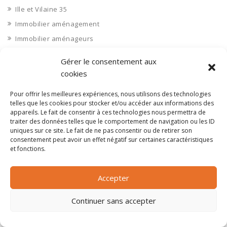
Ille et Vilaine 35
Immobilier aménagement
Immobilier aménageurs
Immobilier commerces
Gérer le consentement aux
Immobilier de bureaux
cookies
Immobilier industriel
Pour offrir les meilleures expériences, nous utilisons des technologies
Immobilier logements
telles que les cookies pour stocker et/ou accéder aux informations des
Impression 3D
appareils. Le fait de consentir à ces technologies nous permettra de
traiter des données telles que le comportement de navigation ou les ID
Imprimerie
uniques sur ce site. Le fait de ne pas consentir ou de retirer son
consentement peut avoir un effet négatif sur certaines caractéristiques
Indre 36
et fonctions.
Indre et Loire 37
Industrie agroalimentaire
Accepter
Industrie chimique
Continuer sans accepter
Industrie divers
INDUSTRIE DIVERS : Autres industries