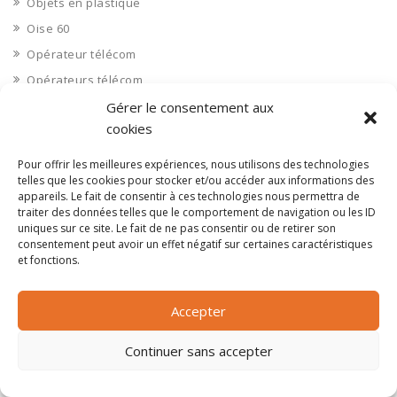
Objets en plastique
Oise 60
Opérateur télécom
Opérateurs télécom
Optique
Gérer le consentement aux
cookies
Ordinateurs
Orne 61
Pour offrir les meilleures expériences, nous utilisons des technologies
telles que les cookies pour stocker et/ou accéder aux informations des
Ouvrages d’art
appareils. Le fait de consentir à ces technologies nous permettra de
Paramédical, compléments alimentaires
traiter des données telles que le comportement de navigation ou les ID
uniques sur ce site. Le fait de ne pas consentir ou de retirer son
Paris 75
consentement peut avoir un effet négatif sur certaines caractéristiques
Pas de Calais 62
et fonctions.
Pêche
Accepter
Petite distribution
Pétrole
Continuer sans accepter
Pharmaceutique, médicaments
Pharmacie et vente d'articles médicaux