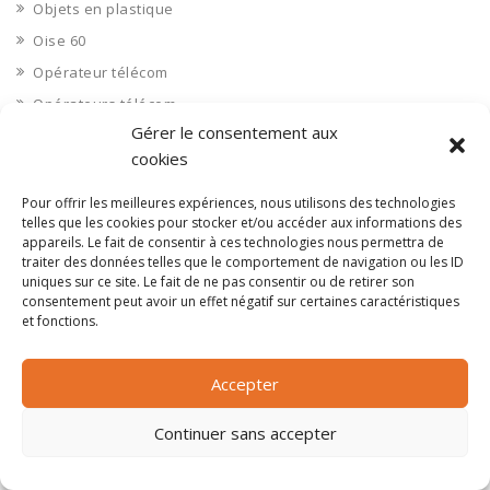
Objets en plastique
Oise 60
Opérateur télécom
Opérateurs télécom
Gérer le consentement aux
Optique
cookies
Ordinateurs
Orne 61
Pour offrir les meilleures expériences, nous utilisons des technologies
telles que les cookies pour stocker et/ou accéder aux informations des
Ouvrages d’art
appareils. Le fait de consentir à ces technologies nous permettra de
traiter des données telles que le comportement de navigation ou les ID
Paramédical, compléments alimentaires
uniques sur ce site. Le fait de ne pas consentir ou de retirer son
Paris 75
consentement peut avoir un effet négatif sur certaines caractéristiques
et fonctions.
Pas de Calais 62
Pêche
Accepter
Petite distribution
Pétrole
Continuer sans accepter
Pharmaceutique, médicaments
Pharmacie et vente d'articles médicaux