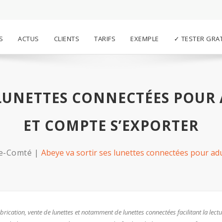
S
ACTUS
CLIENTS
TARIFS
EXEMPLE
✓ TESTER GRA
 LUNETTES CONNECTÉES POUR
ET COMPTE S’EXPORTER
e-Comté
Abeye va sortir ses lunettes connectées pour ad
brication, vente de lunettes et notamment de lunettes connectées facilitant la lect