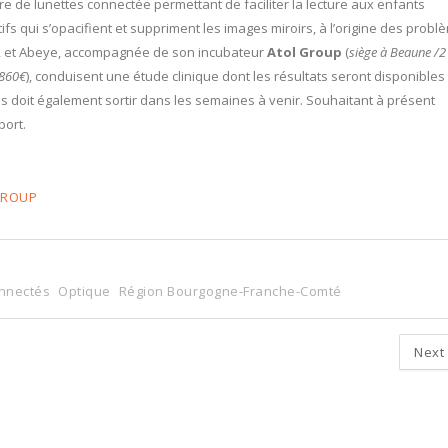
re de lunettes connectée permettant de faciliter la lecture aux enfants
ifs qui s’opacifient et suppriment les images miroirs, à l’origine des prob
020, et Abeye, accompagnée de son incubateur
Atol Group
(
siège à Beaune /2
 860€
), conduisent une étude clinique dont les résultats seront disponibles
es doit également sortir dans les semaines à venir. Souhaitant à présent
port.
GROUP
onnectés
Optique
Région Bourgogne-Franche-Comté
Next