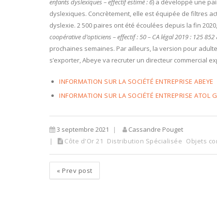
enfants dyslexiques – effectif estimé : 6
) a développé une pai
dyslexiques. Concrètement, elle est équipée de filtres act
dyslexie. 2 500 paires ont été écoulées depuis la fin 2
coopérative d’opticiens – effectif : 50 – CA légal 2019 : 125 852
prochaines semaines. Par ailleurs, la version pour adult
s’exporter, Abeye va recruter un directeur commercial ex
INFORMATION SUR LA SOCIÉTÉ ENTREPRISE ABEYE
INFORMATION SUR LA SOCIÉTÉ ENTREPRISE ATOL 
3 septembre 2021
Cassandre Pouget
Côte d'Or 21
Distribution Spécialisée
Objets c
«
Prev post