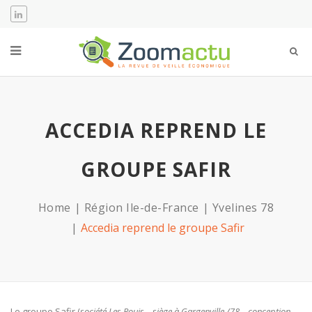
ACCEDIA REPREND LE
GROUPE SAFIR
Home
Région Ile-de-France
Yvelines 78
Accedia reprend le groupe Safir
Le groupe Safir (
société Les Rouis –
siège à Gargenville /78 – conception,