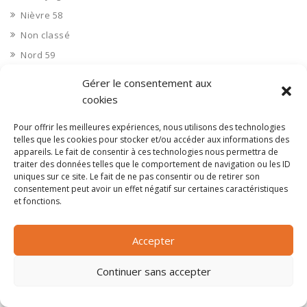
Nièvre 58
Non classé
Nord 59
Nucléaire
Gérer le consentement aux
Objets connectés
cookies
Objets en plastique
Pour offrir les meilleures expériences, nous utilisons des technologies
Oise 60
telles que les cookies pour stocker et/ou accéder aux informations des
appareils. Le fait de consentir à ces technologies nous permettra de
Opérateur télécom
traiter des données telles que le comportement de navigation ou les ID
Opérateurs télécom
uniques sur ce site. Le fait de ne pas consentir ou de retirer son
consentement peut avoir un effet négatif sur certaines caractéristiques
Optique
et fonctions.
Ordinateurs
Orne 61
Accepter
Ouvrages d’art
Continuer sans accepter
Paramédical, compléments alimentaires
Paris 75