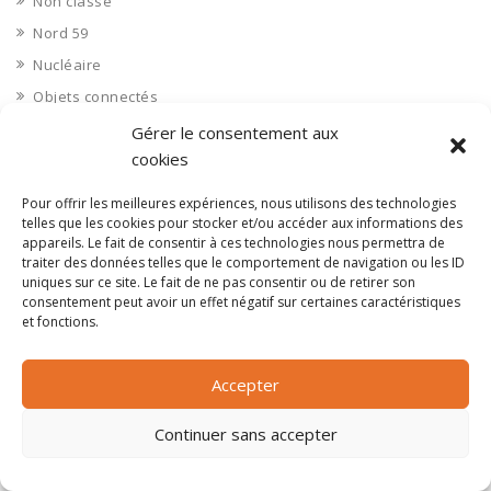
Non classé
Nord 59
Nucléaire
Objets connectés
Objets en plastique
Gérer le consentement aux
cookies
Oise 60
Opérateur télécom
Pour offrir les meilleures expériences, nous utilisons des technologies
telles que les cookies pour stocker et/ou accéder aux informations des
Opérateurs télécom
appareils. Le fait de consentir à ces technologies nous permettra de
Optique
traiter des données telles que le comportement de navigation ou les ID
uniques sur ce site. Le fait de ne pas consentir ou de retirer son
Ordinateurs
consentement peut avoir un effet négatif sur certaines caractéristiques
Orne 61
et fonctions.
Ouvrages d’art
Paramédical, compléments alimentaires
Accepter
Paris 75
Continuer sans accepter
Pas de Calais 62
Pêche