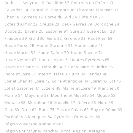
Aude 11
Aveyron 12
Bas Rhin 67
Bouches du Rhône 13
Calvados 14
Cantal 15
Charente 16
Charente Maritime 17
Cher 18
Corrèze 19
Corse du Sud 2A
Côte d'Or 21
Côtes d'Armor 22
Creuse 23
Deux Sèvres 79
Dordogne 24
Doubs 25
Drôme 26
Essonne 91
Eure 27
Eure et Loir 28
Finistère 29
Gard 30
Gers 32
Gironde 33
Haut Rhin 68
Haute Corse 2B
Haute Garonne 31
Haute Loire 43
Haute Marne 52
Haute Saône 70
Haute Savoie 74
Haute Vienne 87
Hautes Alpes 5
Hautes Pyrénées 65
Hauts de Seine 92
Hérault 34
Ille et Vilaine 35
Indre 36
Indre et Loire 37
Interim
Isère 38
Jura 39
Landes 40
Loir et Cher 41
Loire 42
Loire Atlantique 44
Loiret 45
Lot 46
Lot et Garonne 47
Lozère 48
Maine et Loire 49
Manche 50
Marne 51
Mayenne 53
Meurthe et Moselle 54
Meuse 55
Monaco 98
Morbihan 56
Moselle 57
Nièvre 58
Nord 59
Oise 60
Orne 61
Paris 75
Pas de Calais 62
Puy de Dôme 63
Pyrénées Atlantiques 64
Pyrénées Orientales 66
Région Auvergne-Rhône-Alpes
Région Bourgogne-Franche-Comté
Région Bretagne