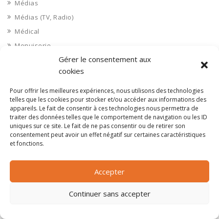
Médias
Médias (TV, Radio)
Médical
Menuiserie
Gérer le consentement aux
Messagerie, courrier
cookies
Métro
Métro construction et exploitation
Pour offrir les meilleures expériences, nous utilisons des technologies
telles que les cookies pour stocker et/ou accéder aux informations des
Meurthe et Moselle 54
appareils. Le fait de consentir à ces technologies nous permettra de
Meuse 55
traiter des données telles que le comportement de navigation ou les ID
uniques sur ce site. Le fait de ne pas consentir ou de retirer son
Mobilier en plastique
consentement peut avoir un effet négatif sur certaines caractéristiques
et fonctions.
Mobilier urbain
Mobilier, literie
Accepter
Monaco 98
Morbihan 56
Continuer sans accepter
Moselle 57
Moto