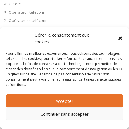
Oise 60
Opérateur télécom
Opérateurs télécom
Optique
Gérer le consentement aux
Ordinateurs
cookies
Orne 61
Pour offrir les meilleures expériences, nous utilisons des technologies
Ouvrages d’art
telles que les cookies pour stocker et/ou accéder aux informations des
Paramédical, compléments alimentaires
appareils. Le fait de consentir à ces technologies nous permettra de
traiter des données telles que le comportement de navigation ou les ID
Paris 75
uniques sur ce site. Le fait de ne pas consentir ou de retirer son
Pas de Calais 62
consentement peut avoir un effet négatif sur certaines caractéristiques
et fonctions.
Pêche
Petite distribution
Accepter
Pétrole
Pharmaceutique, médicaments
Continuer sans accepter
Pharmacie et vente d'articles médicaux